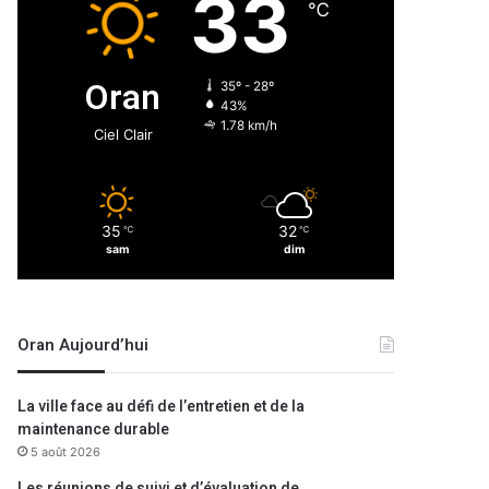
33
℃
Oran
35º - 28º
43%
1.78 km/h
Ciel Clair
35
32
℃
℃
sam
dim
Oran Aujourd’hui
La ville face au défi de l’entretien et de la
maintenance durable
5 août 2026
Les réunions de suivi et d’évaluation de