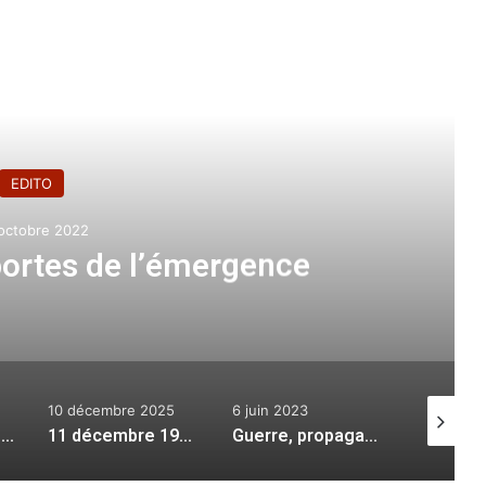
e le suivant
EDITO
octobre 2022
portes de l’émergence
10 décembre 2025
6 juin 2023
27 octobr
L’Algérie et la guerre de l’image
11 décembre 1960 : une date historique
Guerre, propagande et communication