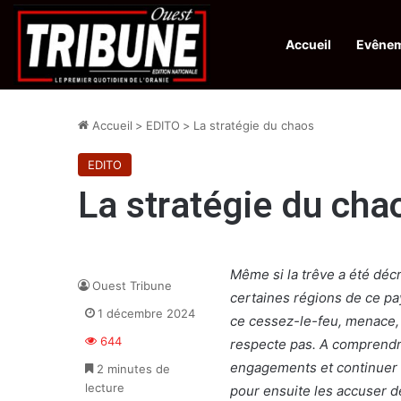
Accueil
Evêne
Infos en Direct:
Lutte contre les drogues : octroi de récompenses 
Accueil
>
EDITO
>
La stratégie du chaos
EDITO
La stratégie du cha
Même si la trêve a été décr
Ouest Tribune
certaines régions de ce pa
1 décembre 2024
ce cessez-le-feu, menace, h
644
respecte pas. A comprendre
engagements et continuer d
2 minutes de
lecture
pour ensuite les accuser de