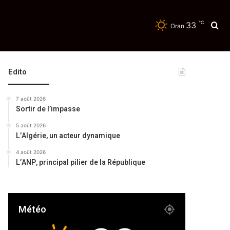
℃
33
Re
Oran
Edito
7 août 2026
Sortir de l’impasse
5 août 2026
L’Algérie, un acteur dynamique
4 août 2026
L’ANP, principal pilier de la République
Météo