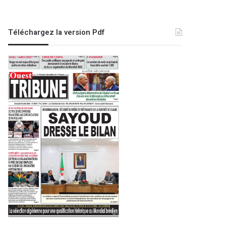
Téléchargez la version Pdf
EDITO
1 février 2023
L’Algérie et la guerre 
e 2021
6 mars 2024
22 septembre 2025
Les incendiaires de la mémoire
L’Algérienne, fière et debout
Le social, cet axe directeur