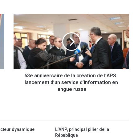
6
3
e
a
n
n
i
v
e
63e anniversaire de la création de l’APS :
r
lancement d’un service d’information en
s
a
langue russe
i
r
e
d
e
l
 acteur dynamique
L’ANP, principal pilier de la
a
République