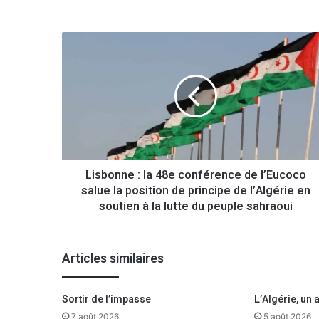
L
i
s
b
o
n
n
e
:
Lisbonne : la 48e conférence de l’Eucoco
l
salue la position de principe de l’Algérie en
a
4
soutien à la lutte du peuple sahraoui
8
e
c
Articles similaires
o
n
f
Sortir de l’impasse
L’Algérie, un
é
7 août 2026
5 août 2026