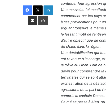
continuer leur agression qu
Facebook
X
Linkedin
Une mauvaise foi manifeste 
commencer par les pays occ
Partager par email
Imprimer
à ces provocations pour co
arguant toujours le même al
le lassant motif de l’antis
d’autre objectif que de con
de chaos dans la région.
Une déstabilisation qui touc
est revenue à la charge, e
la trêve au Liban. Loin de 
devin pour comprendre la 
terroristes qui se sont atta
orchestration de la déstabil
agressions de la part de l’
compris la capitale Damas.
Ce qui se passe à Alep, où