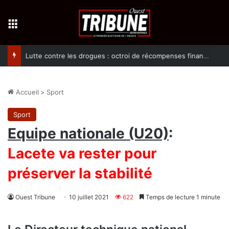
Menu
Lutte contre les drogues : octroi de récompenses financières aux dénonciateurs de trafiquants
Accueil
>
Sport
Sport
Equipe nationale (U20)
:
Lacete va rester pour
préserver la stabilité
Ouest Tribune
10 juillet 2021
622
Temps de lecture 1 minute