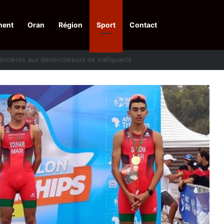
ment
Oran
Région
Sport
Contact
financières aux dénonciateurs de trafiquants