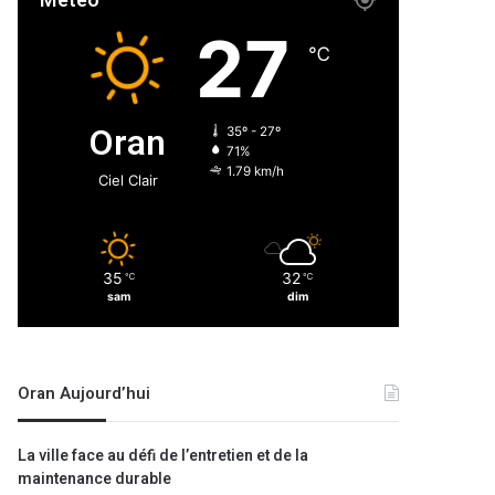
Météo
27
℃
Oran
35º - 27º
71%
1.79 km/h
Ciel Clair
35
32
℃
℃
sam
dim
Oran Aujourd’hui
La ville face au défi de l’entretien et de la
maintenance durable