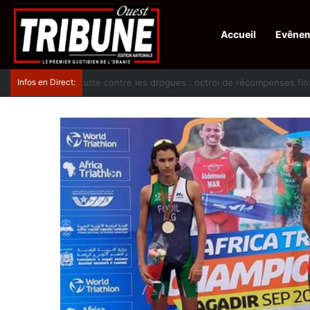
Accueil
Evêne
Infos en Direct:
Lutte contre les drogues : octroi de récompenses 