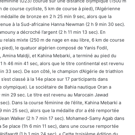
e féminine (U23) courue sur une distance olympique (1500 m
 de course cycliste, 5 km de course à pied), l’Algérienne
 médaille de bronze en 2 h 25 min 9 sec, alors que la
venue à la Sud-africaine Hanna Newman (2 h 9 min 30 sec).
mouny a décroché l’argent (2 h 11 min 13 sec). En
u relais mixte (250 m de nage en eau libre, 6 km de course
à pied), le quatuor algérien composé de Yanis Fodil,
Amina Maldji, et Kahina Mebarki, a terminé au pied du
 h 46 min 41 sec, alors que le titre continental est revenu
min 33 sec). De son côté, le champion d’Algérie de triathlon
’est classé à la 14e place sur 17 participants dans
nce olympique). Le sociétaire de Bahia nautique Oran a
9 min 29 sec. Le titre est revenu au Marocain Jawad
ec). Dans la course féminine de l’élite, Kahina Mebarki a
19 min 25 sec), alors que la médaille d’or a été remportée
h Jean Walker (2 h 7 min 17 sec). Mohamed-Samy Agab dans
 la 5e place (1h 6 min 11 sec), dans une course remportée
olfaardt (1 h 1 min 24 sec). « Cette troisième édition du