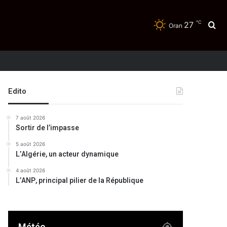
℃
27
Re
Oran
Edito
7 août 2026
Sortir de l’impasse
5 août 2026
L’Algérie, un acteur dynamique
4 août 2026
L’ANP, principal pilier de la République