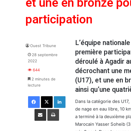
et une en bronze po
participation
L’équipe nationale
Ouest Tribune
première participa
28 septembre
déroulé à Agadir 
2022
décrochant une méd
644
(U17), et une en b
2 minutes de
lecture
ainsi qu’une quatr
Facebook
X
Linkedin
Dans la catégorie des U17,
de nage en eau libre, 10 km
Partager par email
Imprimer
a terminé à la deuxième pl
Marocain Yasser Soheib (33