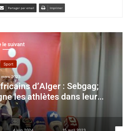
Partager par email
Imprimer
e le suivant
Sport
28 juin 2025
rté à 2025 ) Gr.C : l’Algérie
l’Ouganda le 4 août à Kampala
15 avril 2023
8 février 2023
6 septe