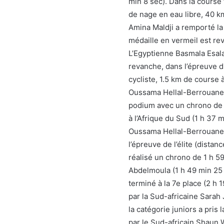
min 8 sec). Dans la cours
de nage en eau libre, 40 km
Amina Maldji a remporté la
médaille en vermeil est re
L’Egyptienne Basmala Esala
revanche, dans l’épreuve d
cycliste, 1.5 km de course 
Oussama Hellal-Berrouane, 
podium avec un chrono de 1
à l’Afrique du Sud (1 h 37 
Oussama Hellal-Berrouane s
l’épreuve de l’élite (dista
réalisé un chrono de 1 h 5
Abdelmoula (1 h 49 min 25 s
terminé à la 7e place (2 h 
par la Sud-africaine Sara
la catégorie juniors a pris
par le Sud-africain Shaun W