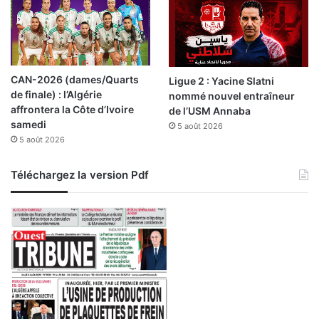
a
l
d
e
l
CAN-2026 (dames/Quarts
Ligue 2 : Yacine Slatni
a
de finale) : l’Algérie
nommé nouvel entraîneur
P
affrontera la Côte d’Ivoire
de l’USM Annaba
r
samedi
5 août 2026
é
5 août 2026
s
i
d
Téléchargez la version Pdf
e
n
c
e
d
e
l
a
R