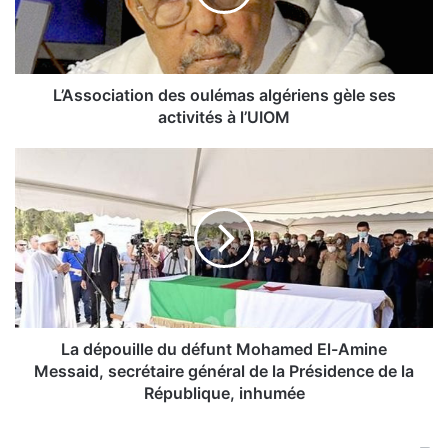
o
c
i
a
t
L’Association des oulémas algériens gèle ses
i
activités à l’UIOM
o
n
L
d
a
e
d
s
é
o
p
u
o
l
u
é
i
m
l
a
l
La dépouille du défunt Mohamed El-Amine
s
e
Messaid, secrétaire général de la Présidence de la
a
d
République, inhumée
l
u
g
d