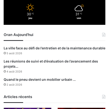
à
s
l
s
30
31
’
℃
℃
a
jeu
ven
U
i
I
d
O
,
Oran Aujourd’hui
M
s
e
c
La ville face au défi de l’entretien et de la maintenance durable
r
5 août 2026
é
t
Les réunions de suivi et d’évaluation de l’avancement des
a
projets…
i
4 août 2026
r
Quand le pneu devient un mobilier urbain …
e
2 août 2026
g
é
n
Articles récents
é
r