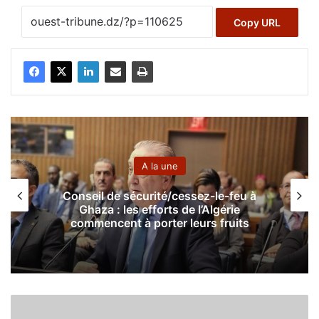
Copy URL
A la une
Conseil de sécurité/cessez-le-feu à
Ghaza : les efforts de l’Algérie
commencent à porter leurs fruits
V
i