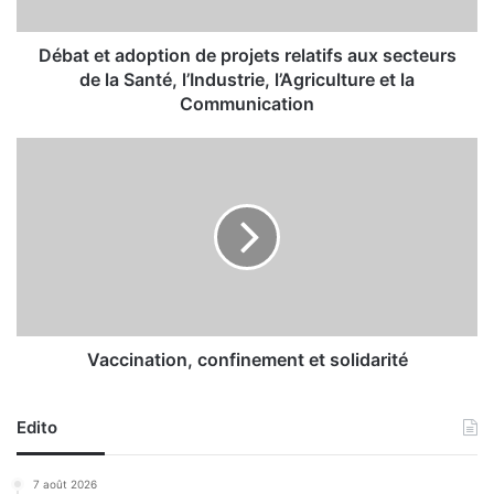
a
d
o
Débat et adoption de projets relatifs aux secteurs
p
de la Santé, l’Industrie, l’Agriculture et la
t
Communication
i
o
V
n
a
d
c
e
c
p
i
r
n
o
a
j
t
e
i
t
o
Vaccination, confinement et solidarité
s
n
r
,
e
Edito
c
l
o
a
n
7 août 2026
t