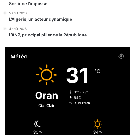
f
Sortir de l’impasse
i
i
f
n
5 août 2026
s
L’Algérie, un acteur dynamique
e
a
m
4 août 2026
u
e
L’ANP, principal pilier de la République
x
n
s
t
e
e
Météo
c
t
t
s
31
e
o
℃
u
l
r
i
s
d
Oran
31º - 28º
d
a
54%
e
r
3.99 km/h
Ciel Clair
i
l
t
a
é
30
34
S
℃
℃