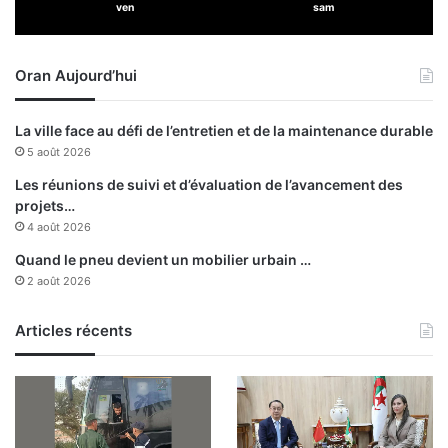
ven
sam
a
n
t
Oran Aujourd’hui
é
,
l
La ville face au défi de l’entretien et de la maintenance durable
’
5 août 2026
I
n
Les réunions de suivi et d’évaluation de l’avancement des
d
projets…
u
4 août 2026
s
Quand le pneu devient un mobilier urbain …
t
2 août 2026
r
i
e
Articles récents
,
l
’
A
g