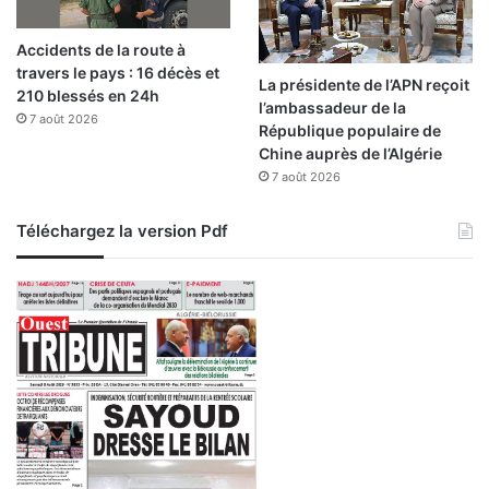
r
i
Accidents de la route à
c
travers le pays : 16 décès et
u
La présidente de l’APN reçoit
210 blessés en 24h
l
l’ambassadeur de la
7 août 2026
t
République populaire de
u
Chine auprès de l’Algérie
r
7 août 2026
e
e
Téléchargez la version Pdf
t
l
a
C
o
m
m
u
n
i
c
a