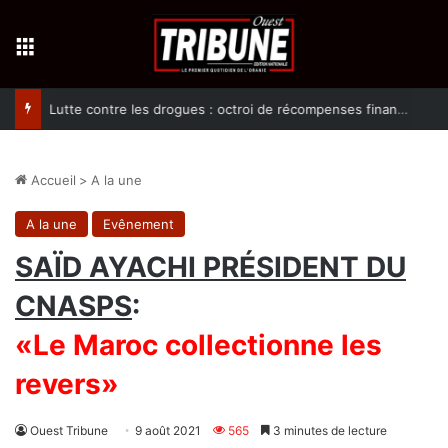
Menu
Lutte contre les drogues : octroi de récompenses financières aux dénonciateurs de trafiquants
Accueil
>
A la une
A la une
Evênement
SAÏD AYACHI PRÉSIDENT DU
CNASPS
:
«Le Maroc collectionne les
revers»
Ouest Tribune
9 août 2021
565
3 minutes de lecture