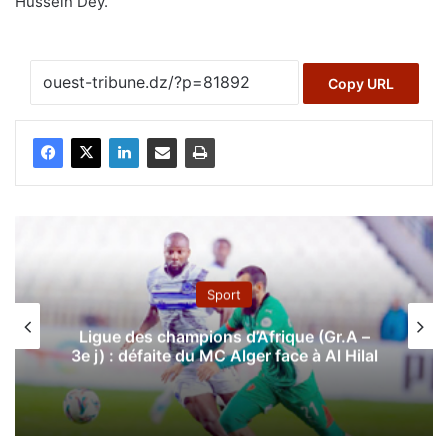
Husseïn Dey.
Copy URL
Sport
Ligue 1 Mobilis (23e journée) : le leader
pour la gagne face au Paradou, la JSK et
l’ASO en quête de confirmation