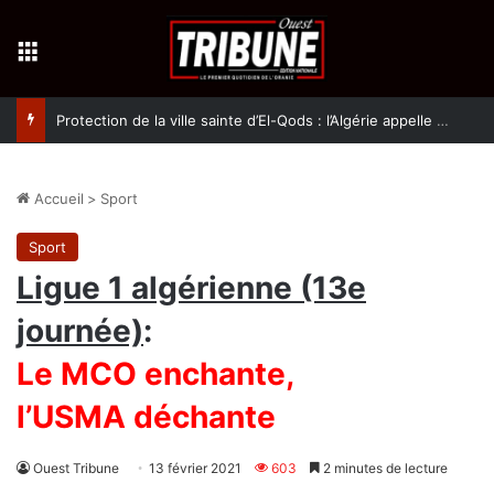
Menu
Protection de la ville sainte d’El-Qods : l’Algérie appelle à une action collective
Accueil
>
Sport
Sport
Ligue 1 algérienne (13e
journée)
:
Le MCO enchante,
l’USMA déchante
Ouest Tribune
13 février 2021
603
2 minutes de lecture