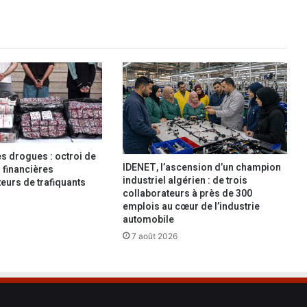
i
l
i
s
a
t
i
o
n
d
e
es drogues : octroi de
s
IDENET, l’ascension d’un champion
financières
l
industriel algérien : de trois
eurs de trafiquants
collaborateurs à près de 300
a
emplois au cœur de l’industrie
m
automobile
p
a
7 août 2026
d
a
i
r