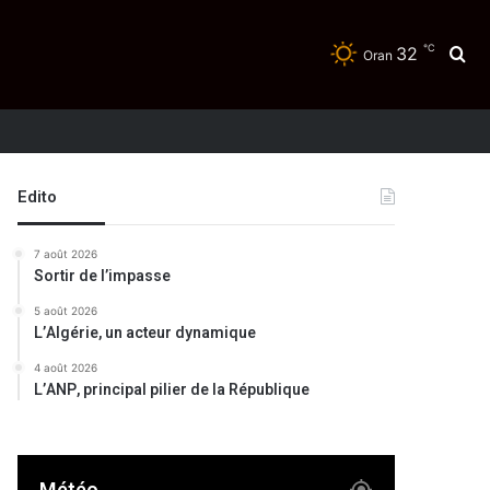
℃
32
Re
Oran
Edito
7 août 2026
Sortir de l’impasse
5 août 2026
L’Algérie, un acteur dynamique
4 août 2026
L’ANP, principal pilier de la République