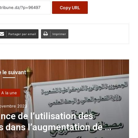
Copy URL
Partager par email
Imprimer
e le suivant
A la une
ovembre 2023
ce de l’utilisation des
 dans l’augmentation de la