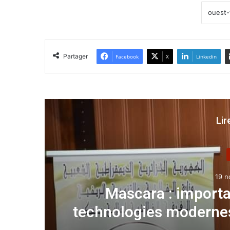
Partager
Facebook
X
Linkedin
Lir
19 n
Mascara : importan
technologies modernes