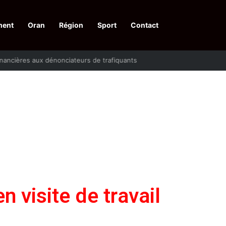
ment
Oran
Région
Sport
Contact
financières aux dénonciateurs de trafiquants
n visite de travail