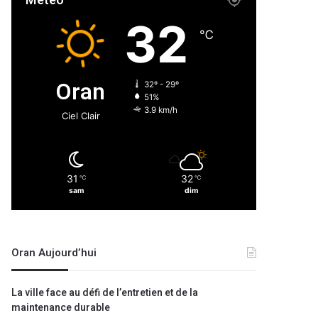
Météo
32
℃
Oran
32º - 29º
51%
3.9 km/h
Ciel Clair
31
32
℃
℃
sam
dim
Oran Aujourd’hui
La ville face au défi de l’entretien et de la
maintenance durable