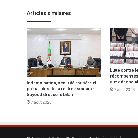
u
r
Articles similaires
e
n
t
r
e
r
d
a
n
Lutte contre l
s
récompenses 
l
aux dénonciat
Indemnisation, sécurité routière et
’
préparatifs de la rentrée scolaire :
7 août 2026
h
Sayoud dresse le bilan
i
7 août 2026
s
t
o
i
r