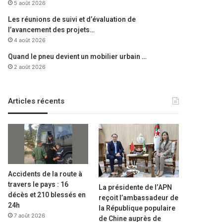
5 août 2026
Les réunions de suivi et d’évaluation de
l’avancement des projets…
4 août 2026
Quand le pneu devient un mobilier urbain …
2 août 2026
Articles récents
A la une
25 octobre 2024
Accidents de la route à
Nouvelle cargaison d’équip
travers le pays : 16
La présidente de l’APN
décès et 210 blessés en
reçoit l’ambassadeur de
stations de dessalement : un p
24h
la République populaire
7 août 2026
de Chine auprès de