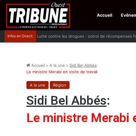
Accueil
Evêne
Infos en Direct:
Lutte contre les drogues : octroi de récompenses 
Accueil
>
A la une
>
Sidi Bel Abbés
:
Le ministre Merabi en visite de travail
A la une
Région
Sidi Bel Abbés
:
Le ministre Merabi e