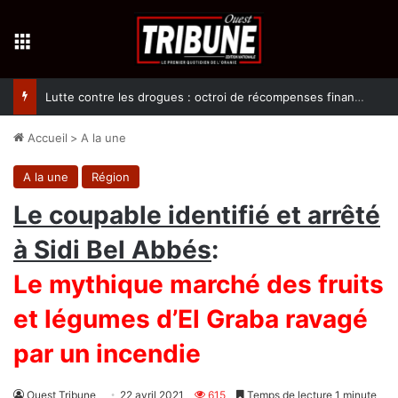
Menu
Lutte contre les drogues : octroi de récompenses financières aux dénonciateurs de trafiquants
Accueil
>
A la une
A la une
Région
Le coupable identifié et arrêté
à Sidi Bel Abbés
:
Le mythique marché des fruits
et légumes d’El Graba ravagé
par un incendie
Ouest Tribune
22 avril 2021
615
Temps de lecture 1 minute