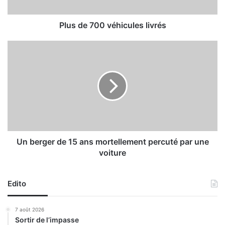
0
0
v
Plus de 700 véhicules livrés
é
h
U
i
n
c
b
u
e
l
r
e
g
s
e
l
r
i
d
v
e
Un berger de 15 ans mortellement percuté par une
r
1
voiture
é
5
s
a
n
Edito
s
m
7 août 2026
o
Sortir de l’impasse
r