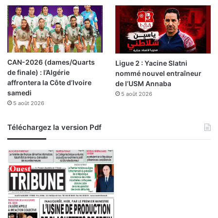
e
l
’
é
v
é
CAN-2026 (dames/Quarts
Ligue 2 : Yacine Slatni
n
de finale) : l’Algérie
nommé nouvel entraîneur
e
affrontera la Côte d’Ivoire
de l’USM Annaba
m
samedi
5 août 2026
e
5 août 2026
n
t
Téléchargez la version Pdf