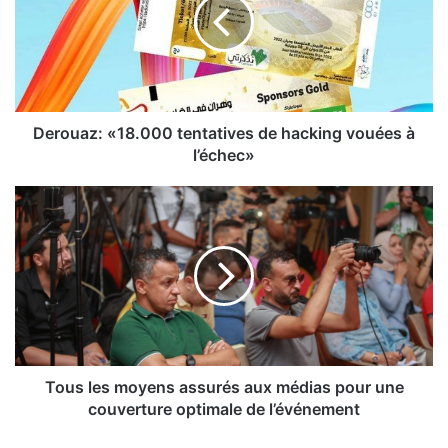
o
u
a
z
:
«
1
Derouaz: «18.000 tentatives de hacking vouées à
8
l’échec»
.
0
T
0
o
0
u
t
s
e
l
n
e
t
s
a
m
t
o
i
y
Tous les moyens assurés aux médias pour une
v
e
couverture optimale de l’événement
e
n
s