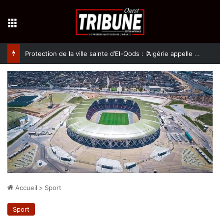
Menu
Protection de la ville sainte d’El-Qods : l’Algérie appelle à une action collective
Accueil
>
Sport
Sport