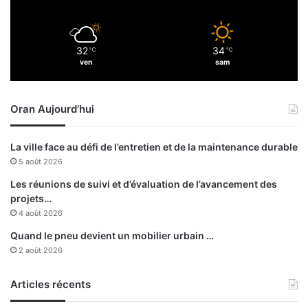
e
n
c
e
»
c
32
34
℃
℃
o
ven
sam
u
v
e
Oran Aujourd’hui
r
t
u
La ville face au défi de l’entretien et de la maintenance durable
r
5 août 2026
e
o
Les réunions de suivi et d’évaluation de l’avancement des
p
projets…
t
4 août 2026
i
Quand le pneu devient un mobilier urbain …
m
2 août 2026
a
l
Articles récents
e
d