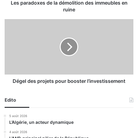
x
Les paradoxes de la démolition des immeubles en
e
ruine
s
d
D
e
é
l
g
a
e
d
l
é
d
m
e
o
s
l
p
i
r
Dégel des projets pour booster l’investissement
t
o
i
j
o
Edito
e
n
t
d
s
5 août 2026
e
p
L’Algérie, un acteur dynamique
s
o
i
u
4 août 2026
m