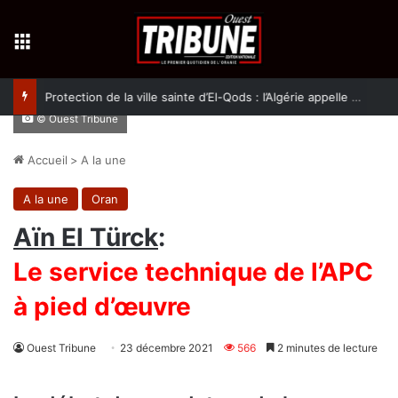
Menu
Protection de la ville sainte d’El-Qods : l’Algérie appelle à une action collective
© Ouest Tribune
Accueil
>
A la une
A la une
Oran
Aïn El Türck
:
Le service technique de l’APC
à pied d’œuvre
Ouest Tribune
23 décembre 2021
566
2 minutes de lecture