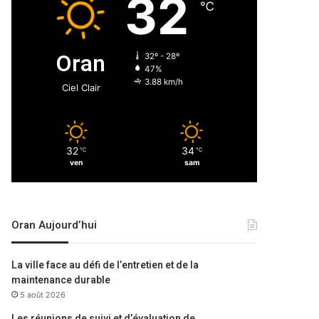
32
℃
Oran
32º - 28º
47%
3.88 km/h
Ciel Clair
32
34
℃
℃
ven
sam
Oran Aujourd’hui
La ville face au défi de l’entretien et de la
maintenance durable
5 août 2026
Les réunions de suivi et d’évaluation de