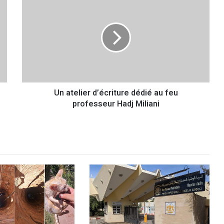
n
a
t
e
l
i
e
r
Un atelier d’écriture dédié au feu
d
professeur Hadj Miliani
’
é
c
r
i
t
u
r
e
d
é
d