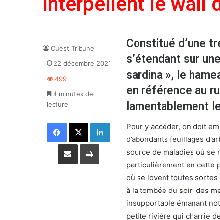
interpellent le wali 
Constitué d’une tr
Ouest Tribune
s’étendant sur une
22 décembre 2021
sardina », le hame
499
en référence au ru 
4 minutes de
lamentablement le
lecture
Facebook
X
Linkedin
Pour y accéder, on doit emp
d’abondants feuillages d’ar
Partager par email
Imprimer
source de maladies où se r
particulièrement en cette 
où se lovent toutes sortes 
à la tombée du soir, des me
insupportable émanant not
petite rivière qui charrie d