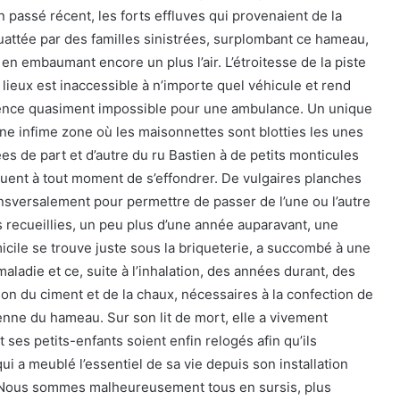
n passé récent, les forts effluves qui provenaient de la
quattée par des familles sinistrées, surplombant ce hameau,
l en embaumant encore un plus l’air. L’étroitesse de la piste
lieux est inaccessible à n’importe quel véhicule et rend
gence quasiment impossible pour une ambulance. Un unique
une infime zone où les maisonnettes sont blotties les unes
es de part et d’autre du ru Bastien à de petits monticules
quent à tout moment de s’effondrer. De vulgaires planches
nsversalement pour permettre de passer de l’une ou l’autre
s recueillies, un peu plus d’une année auparavant, une
icile se trouve juste sous la briqueterie, a succombé à une
aladie et ce, suite à l’inhalation, des années durant, des
on du ciment et de la chaux, nécessaires à la confection de
oyenne du hameau. Sur son lit de mort, elle a vivement
 ses petits-enfants soient enfin relogés afin qu’ils
qui a meublé l’essentiel de sa vie depuis son installation
 Nous sommes malheureusement tous en sursis, plus