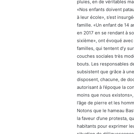
pluies, en de véritables m
«Nos enfants doivent pataug
à leur école», s’est insur
famille. «Un enfant de 14 a
en 2017 en se rendant à so
sixième», ont évoqué avec 
familles, qui tentent d’y s
couches sociales très mode
bouts. Les responsables de
subsistent que grâce à une
disposent, chacune, de doc
autorisant à l’époque la c
moins que nous existons», 
l’âge de pierre et les hom
Notons que le hameau Basti
la faveur d’une protesta, qu
habitants pour exprimer leur
situation de déliquescence