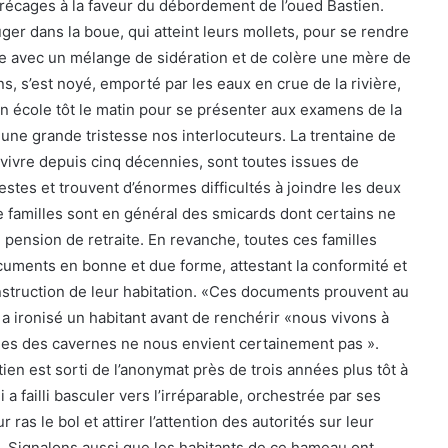
arécages à la faveur du débordement de l’oued Bastien.
er dans la boue, qui atteint leurs mollets, pour se rendre
gée avec un mélange de sidération et de colère une mère de
ns, s’est noyé, emporté par les eaux en crue de la rivière,
n école tôt le matin pour se présenter aux examens de la
une grande tristesse nos interlocuteurs. La trentaine de
urvivre depuis cinq décennies, sont toutes issues de
stes et trouvent d’énormes difficultés à joindre les deux
 familles sont en général des smicards dont certains ne
 pension de retraite. En revanche, toutes ces familles
uments en bonne et due forme, attestant la conformité et
onstruction de leur habitation. «Ces documents prouvent au
a ironisé un habitant avant de renchérir «nous vivons à
mes des cavernes ne nous envient certainement pas ».
en est sorti de l’anonymat près de trois années plus tôt à
i a failli basculer vers l’irréparable, orchestrée par ses
 ras le bol et attirer l’attention des autorités sur leur
. Signalons aussi que les habitants de ce hameau ont