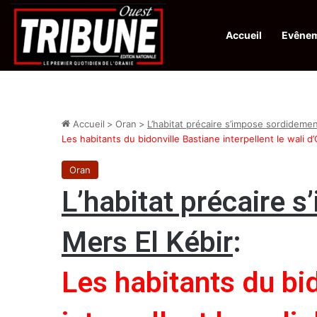
Accueil
Evêne
Infos en Direct:
Protection de la ville sainte d’El-Qods : l’Algérie ap
Accueil
>
Oran
>
L’habitat précaire s’impose sordidemen
Les habitants du bidonville Bastiane interpellent le wali d
Oran
L’habitat précaire 
Mers El Kébir
:
Les habitants du bi