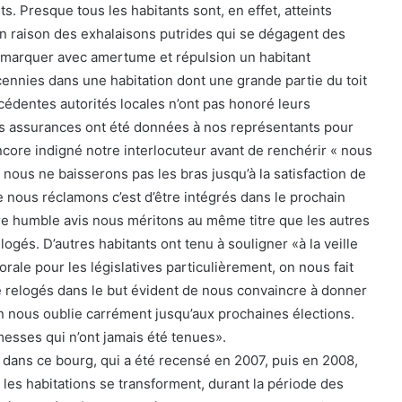
s. Presque tous les habitants sont, en effet, atteints
 en raison des exhalaisons putrides qui se dégagent des
 remarquer avec amertume et répulsion un habitant
nnies dans une habitation dont une grande partie du toit
écédentes autorités locales n’ont pas honoré leurs
 assurances ont été données à nos représentants pour
ncore indigné notre interlocuteur avant de renchérir « nous
nous ne baisserons pas les bras jusqu’à la satisfaction de
 nous réclamons c’est d’être intégrés dans le prochain
re humble avis nous méritons au même titre que les autres
elogés. D’autres habitants ont tenu à souligner «à la veille
ale pour les législatives particulièrement, on nous fait
tre relogés dans le but évident de nous convaincre à donner
On nous oublie carrément jusqu’aux prochaines élections.
sses qui n’ont jamais été tenues».
e dans ce bourg, qui a été recensé en 2007, puis en 2008,
 les habitations se transforment, durant la période des