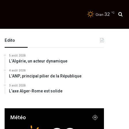
℃
32
Re
Oran
Edito
5 août 2026
L’Algérie, un acteur dynamique
4 août 2026
L’ANP, principal pilier de la République
3 août 2026
L’axe Alger-Rome est solide
Météo