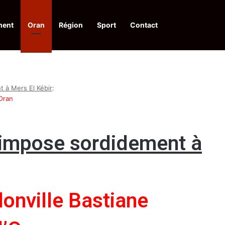
ment
Oran
Région
Sport
Contact
pelle à une action collective
t à Mers El Kébir
:
’Oran
s’impose sordidement à
donville Bastiane