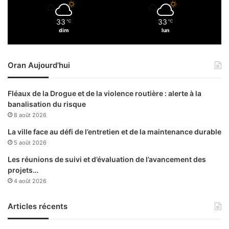
n
n
c
e
33
33
i
℃
℃
c
dim
lun
e
l
r
a
s
s
Oran Aujourd’hui
s
e
p
Fléaux de la Drogue et de la violence routière : alerte à la
o
banalisation du risque
l
8 août 2026
i
t
La ville face au défi de l’entretien et de la maintenance durable
i
5 août 2026
q
Les réunions de suivi et d’évaluation de l’avancement des
u
projets…
e
4 août 2026
«
n
Articles récents
o
u
v