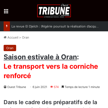
Menu
La revue El Djeïch : l’Algérie poursuit la réalisation d’acquis qualitatifs et historiques dans un climat de sécurité et de stabilité
Accueil
>
Oran
Oran
Saison estivale à Oran
:
Le transport vers la corniche
renforcé
Ouest Tribune
6 juin 2021
574
Temps de lecture 1 minute
Dans le cadre des préparatifs de la