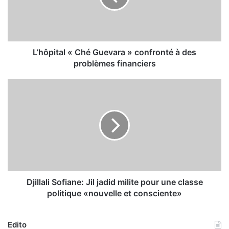
i
t
a
l
«
L’hôpital « Ché Guevara » confronté à des
C
problèmes financiers
h
é
D
G
j
u
i
e
l
v
l
a
a
r
l
a
i
»
S
c
o
Djillali Sofiane: Jil jadid milite pour une classe
o
f
politique «nouvelle et consciente»
n
i
f
a
r
n
Edito