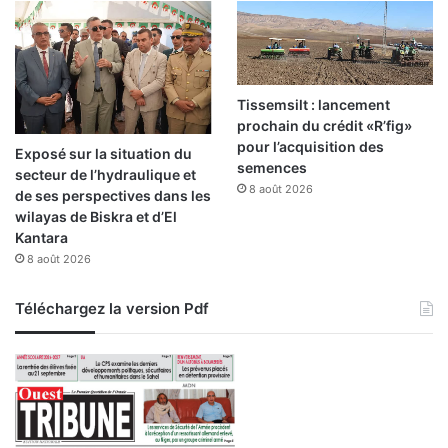
e
l
l
e
e
Tissemsilt : lancement
t
prochain du crédit «R’fig»
c
pour l’acquisition des
Exposé sur la situation du
o
semences
secteur de l’hydraulique et
n
8 août 2026
de ses perspectives dans les
s
wilayas de Biskra et d’El
c
Kantara
i
8 août 2026
e
n
Téléchargez la version Pdf
t
e
»