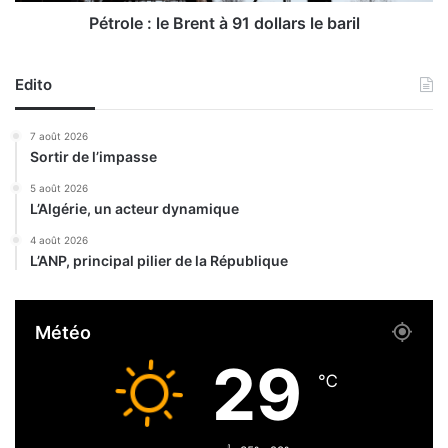
l
r
e
Pétrole : le Brent à 91 dollars le baril
j
B
o
r
u
Edito
e
e
n
u
t
7 août 2026
r
à
Sortir de l’impasse
d
9
u
1
5 août 2026
L’Algérie, un acteur dynamique
m
d
o
o
4 août 2026
i
l
L’ANP, principal pilier de la République
s
l
d
a
e
r
Météo
m
s
a
l
29
i
e
℃
b
a
r