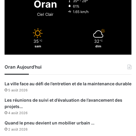
Oran
35º - 28º
i
61%
l
1.65 km/h
Ciel Clair
35
32
℃
℃
sam
dim
Oran Aujourd’hui
La ville face au défi de l’entretien et de la maintenance durable
5 août 2026
Les réunions de suivi et d’évaluation de l’avancement des
projets…
4 août 2026
Quand le pneu devient un mobilier urbain …
2 août 2026