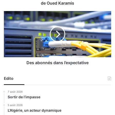
o
de Oued Karamis
n
d
D
e
e
p
s
ê
a
c
b
h
o
e
n
p
n
r
é
é
s
Des abonnés dans l’expectative
v
d
e
a
n
Edito
n
t
s
i
l
7 août 2026
v
’
Sortir de l’impasse
e
e
d
x
5 août 2026
a
L’Algérie, un acteur dynamique
p