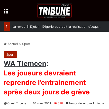
Menu
La revue El Djeïch : l’Algérie poursuit la réalisation d’acquis qualitatifs et historiques dans un climat de sécurité et de stabilité
Accueil
>
Sport
Sport
WA Tlemcen
:
Les joueurs devraient
reprendre l’entrainement
après deux jours de grève
Ouest Tribune
10 mars 2021
628
Temps de lecture 1 minute