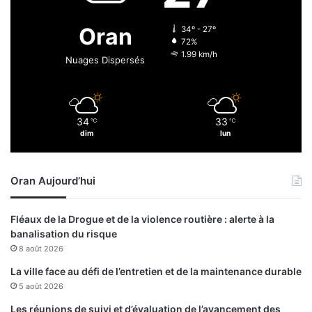
l
n
l
p
Oran
34º - 27º
e
i
72%
t
e
1.99 km/h
Nuages Dispersés
s
d
d
e
s
34
33
℃
℃
m
dim
lun
a
t
c
Oran Aujourd’hui
h
s
à
Fléaux de la Drogue et de la violence routière : alerte à la
d
banalisation du risque
o
8 août 2026
m
i
La ville face au défi de l’entretien et de la maintenance durable
c
5 août 2026
i
Les réunions de suivi et d’évaluation de l’avancement des