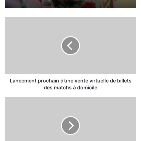
L
a
n
c
e
m
e
n
t
p
Lancement prochain d’une vente virtuelle de billets
r
des matchs à domicile
o
c
L
h
’
a
E
i
S
n
S
d
e
’
t