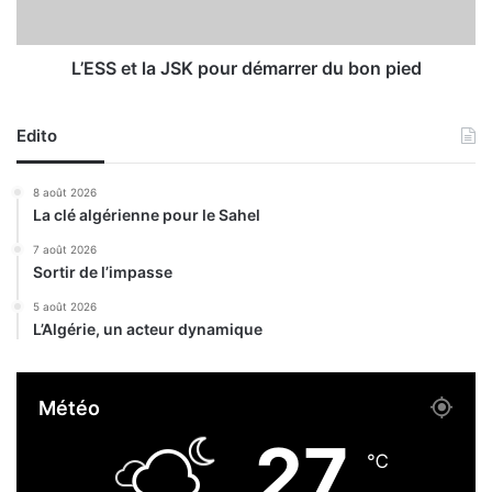
u
l
n
a
e
J
L’ESS et la JSK pour démarrer du bon pied
v
S
e
K
n
Edito
p
t
o
e
u
8 août 2026
v
r
La clé algérienne pour le Sahel
i
d
r
é
7 août 2026
t
Sortir de l’impasse
m
u
a
5 août 2026
e
r
L’Algérie, un acteur dynamique
l
r
l
e
e
r
Météo
d
d
e
u
27
b
b
℃
i
o