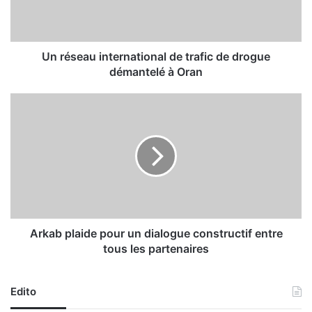
a
u
i
n
Un réseau international de trafic de drogue
t
démantelé à Oran
e
r
A
n
r
a
k
t
a
i
b
o
p
n
l
a
a
l
i
d
d
Arkab plaide pour un dialogue constructif entre
e
e
tous les partenaires
t
p
r
o
a
u
Edito
f
r