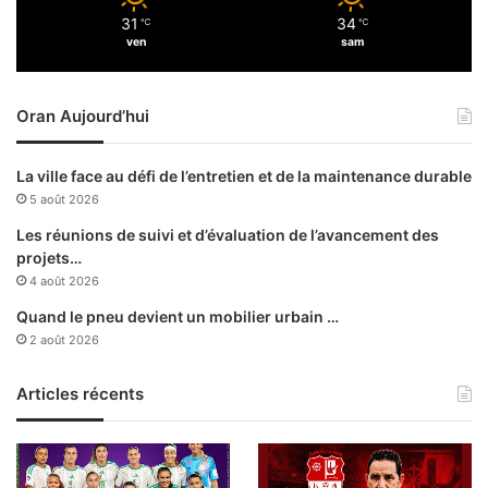
r
e
31
34
a
℃
℃
n
ven
sam
n
t
r
e
Oran Aujourd’hui
t
o
u
La ville face au défi de l’entretien et de la maintenance durable
s
5 août 2026
l
e
Les réunions de suivi et d’évaluation de l’avancement des
s
projets…
p
4 août 2026
a
Quand le pneu devient un mobilier urbain …
r
2 août 2026
t
e
Articles récents
n
a
i
r
e