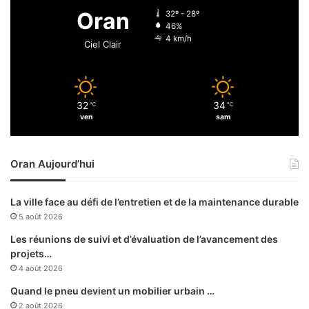
u
t
Oran
32º - 28º
n
e
46%
i
l
4 km/h
Ciel Clair
n
'
d
U
i
S
v
M
32
34
i
℃
℃
A
ven
sam
d
l
u
g
a
e
Oran Aujourd’hui
r
r
r
p
ê
o
La ville face au défi de l’entretien et de la maintenance durable
t
u
5 août 2026
é
r
a
Les réunions de suivi et d’évaluation de l’avancement des
v
projets…
o
4 août 2026
i
Quand le pneu devient un mobilier urbain …
r
2 août 2026