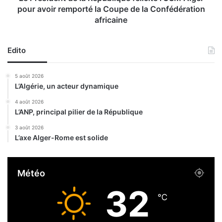
s
t
pour avoir remporté la Coupe de la Confédération
p
d
africaine
s
e
y
l
c
a
Edito
h
R
o
é
5 août 2026
t
p
L’Algérie, un acteur dynamique
r
u
o
b
4 août 2026
p
l
L’ANP, principal pilier de la République
e
i
3 août 2026
s
q
L’axe Alger-Rome est solide
s
u
a
e
i
f
Météo
s
é
i
l
32
s
i
℃
e
c
t
i