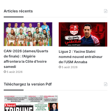
r
e
m
Articles récents
p
o
r
t
é
l
a
CAN-2026 (dames/Quarts
Ligue 2 : Yacine Slatni
C
de finale) : l’Algérie
nommé nouvel entraîneur
o
affrontera la Côte d’Ivoire
de l’USM Annaba
u
samedi
5 août 2026
p
5 août 2026
e
d
e
Téléchargez la version Pdf
l
a
C
o
n