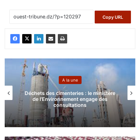
Copy URL
A la une
Déchets des cimenteries : le ministère
de l’Environnement engage des
consultations
E