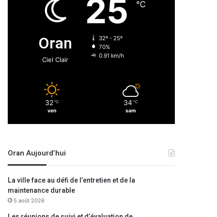
25
℃
Oran
32º - 25º
70%
0.91 km/h
Ciel Clair
32
34
℃
℃
ven
sam
Oran Aujourd’hui
La ville face au défi de l’entretien et de la
maintenance durable
5 août 2026
Les réunions de suivi et d’évaluation de