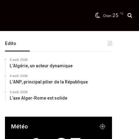
℃
25
Re
Oran
Edito
5 août 2026
L’Algérie, un acteur dynamique
4 août 2026
L’ANP, principal pilier de la République
3 août 2026
L’axe Alger-Rome est solide
Météo