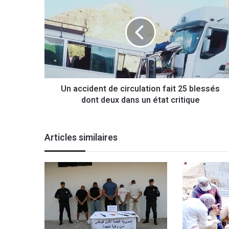
n
a
c
c
i
d
e
n
Un accident de circulation fait 25 blessés
t
dont deux dans un état critique
d
e
c
i
Articles similaires
r
c
u
l
a
t
i
o
n