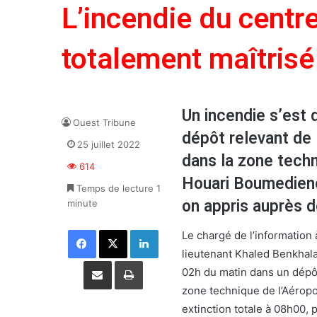
L’incendie du centr
totalement maîtrisé
Un incendie s’est 
Ouest Tribune
dépôt relevant de l
25 juillet 2022
dans la zone techn
614
Houari Boumediene,
Temps de lecture 1
on appris auprès d
minute
Facebook
X
Linkedin
Le chargé de l’information à
lieutenant Khaled Benkhalaf
Partager par email
Imprimer
02h du matin dans un dépôt r
zone technique de l’Aéropo
extinction totale à 08h00, 