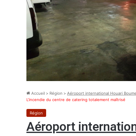
Accueil
>
Région
>
Aéroport international Houari Boum
L’incendie du centre de catering totalement maîtrisé
Région
Aéroport internati