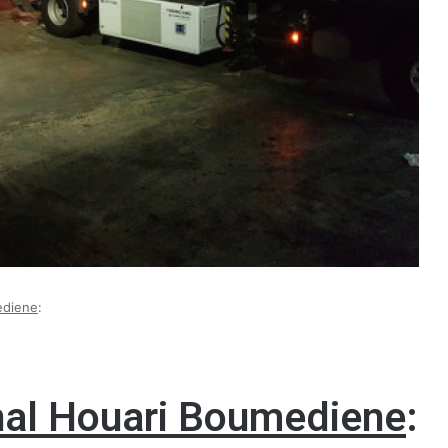
ediene
:
onal Houari Boumediene
: