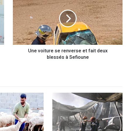
n
e
v
o
i
t
u
r
Une voiture se renverse et fait deux
e
blessés à Sefioune
s
e
r
e
n
v
e
r
s
e
e
t
f