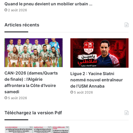
Quand le pneu devient un mobilier urbain …
p
2 août 2026
o
u
r
Articles récents
l
’
é
l
i
t
e
CAN-2026 (dames/Quarts
Ligue 2 : Yacine Slatni
de finale) : l’Algérie
nommé nouvel entraîneur
affrontera la Côte d’Ivoire
de l’USM Annaba
samedi
5 août 2026
5 août 2026
Téléchargez la version Pdf