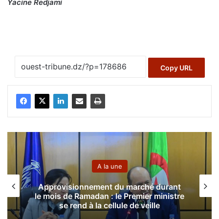
Yacine Redjami
Copy URL
A la une
nt
Il se tiendra à la Safex du 15 au 18
tre
novembre : l’Algérie abritera le Salon
international des dattes