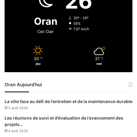
26
e
n
q
Oran
30º - 26º
u
56%
ê
1.97 km/h
Ciel Clair
t
e
d
u
30
31
℃
℃
d
jeu
ven
e
r
n
Oran Aujourd’hui
i
e
r
La ville face au défi de l’entretien et de la maintenance durable
b
5 août 2026
i
l
Les réunions de suivi et d’évaluation de l’avancement des
l
projets…
e
4 août 2026
t