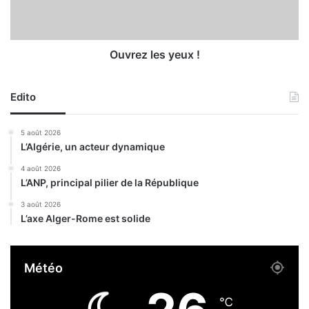
c
l
c
e
e
s
s
y
Ouvrez les yeux !
s
e
i
u
o
Edito
x
n
!
)
5 août 2026
:
L’Algérie, un acteur dynamique
q
u
4 août 2026
a
L’ANP, principal pilier de la République
t
3 août 2026
r
L’axe Alger-Rome est solide
e
c
l
Météo
u
b
s
℃