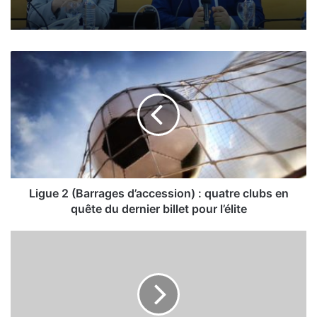
L
i
g
u
e
2
(
B
a
r
Ligue 2 (Barrages d’accession) : quatre clubs en
r
quête du dernier billet pour l’élite
a
g
O
e
u
s
v
d
r
’
e
a
z