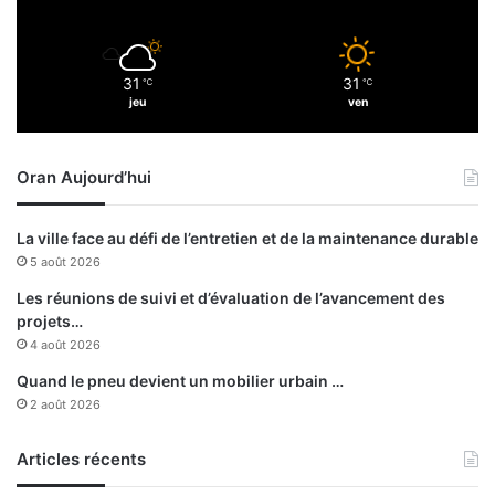
d
d
é
a
r
i
31
31
a
℃
℃
l
jeu
ven
l
l
l
e
e
s
Oran Aujourd’hui
2
,
1
d
j
o
La ville face au défi de l’entretien et de la maintenance durable
u
n
5 août 2026
i
t
l
u
Les réunions de suivi et d’évaluation de l’avancement des
l
n
projets…
e
e
4 août 2026
t
e
Quand le pneu devient un mobilier urbain …
n
2 août 2026
o
r
Articles récents