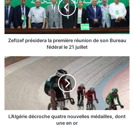
i
z
e
f
p
r
é
Zefizef présidera la première réunion de son Bureau
s
fédéral le 21 juillet
i
d
L
e
’
r
A
a
l
l
g
a
é
p
r
r
i
e
e
m
d
L’Algérie décroche quatre nouvelles médailles, dont
i
é
une en or
è
c