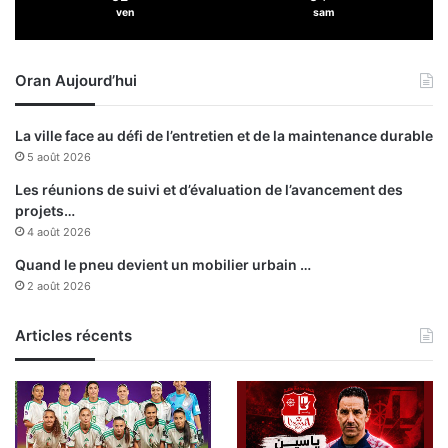
e
ven
sam
n
é
l
u
Oran Aujourd’hui
s
La ville face au défi de l’entretien et de la maintenance durable
5 août 2026
Les réunions de suivi et d’évaluation de l’avancement des
projets…
4 août 2026
Quand le pneu devient un mobilier urbain …
2 août 2026
Articles récents