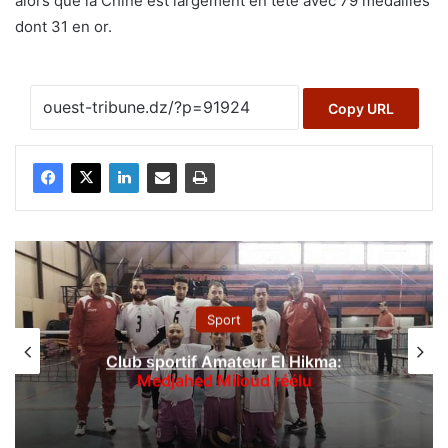
alors que la Chine est largement en tête avec 79 médailles
dont 31 en or.
Copy URL
Sport
Club sportif Amateur El Hikma
:
Medjahed Miloud réélu