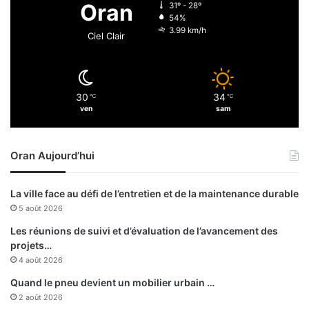
Oran
31º - 28º
.
e
54%
.
3.99 km/h
Ciel Clair
30
34
℃
℃
ven
sam
Oran Aujourd’hui
La ville face au défi de l’entretien et de la maintenance durable
5 août 2026
Les réunions de suivi et d’évaluation de l’avancement des
projets…
4 août 2026
Quand le pneu devient un mobilier urbain …
2 août 2026