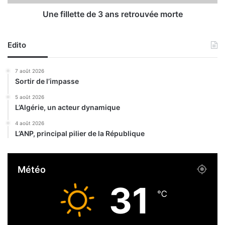
o
t
n
t
Une fillette de 3 ans retrouvée morte
,
e
e
d
t
Edito
e
q
3
u
a
7 août 2026
e
n
Sortir de l’impasse
r
s
e
r
5 août 2026
L’Algérie, un acteur dynamique
l
e
l
t
4 août 2026
e
r
L’ANP, principal pilier de la République
s
o
d
u
e
v
Météo
c
é
l
e
31
a
m
℃
n
o
s
r
.
t