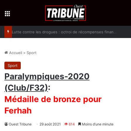
Menu
Lutte contre les drogues : octroi de récompenses financières aux dénonciateurs de trafiquants
Accueil
>
Sport
Sport
Paralympiques-2020
(Club/F32)
:
Médaille de bronze pour
Ferhah
Ouest Tribune
29 août 2021
614
Moins d’une minute