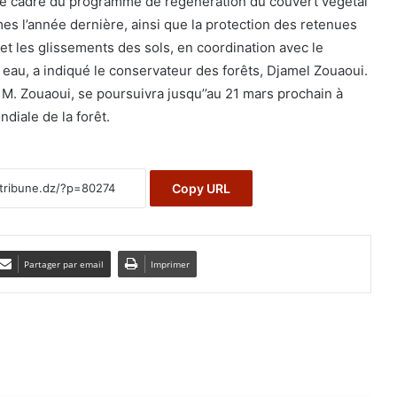
 le cadre du programme de régénération du couvert végétal
mes l’année dernière, ainsi que la protection des retenues
n et les glissements des sols, en coordination avec le
eau, a indiqué le conservateur des forêts, Djamel Zouaoui.
M. Zouaoui, se poursuivra jusqu’’au 21 mars prochain à
ndiale de la forêt.
Copy URL
Partager par email
Imprimer
e le suivant