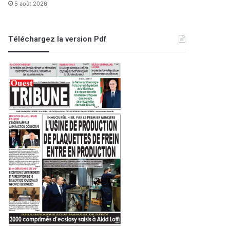
5 août 2026
Oran
Téléchargez la version Pdf
12 juillet 2021
Du site d’habitat précai
Relogement de 162 familles
 2024
23 juin 2023
26 avril 2026
SIPA : le développement des coopératives de pêche et d’aquaculture en Algérie en ligne de mire
3525 comprimés de prégabaline saisis par la BRI à Oran
Législatives 2026 : les partis confectionnent leurs listes