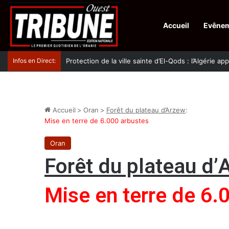
Accueil
Evêne
Infos en Direct:
Protection de la ville sainte d’El-Qods : l’Algérie ap
Accueil
>
Oran
>
Forêt du plateau d’Arzew
:
Mise en terre de 6.000 arbustes
Oran
Forêt du plateau d’
Mise en terre de 6.