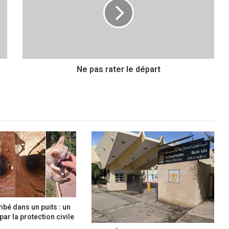
a
s
r
a
t
e
Ne pas rater le départ
r
l
e
d
é
p
a
r
t
mbé dans un puits : un
ar la protection civile