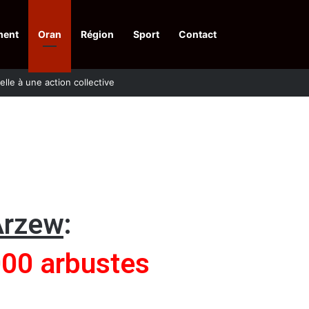
ment
Oran
Région
Sport
Contact
pelle à une action collective
Arzew
:
000 arbustes