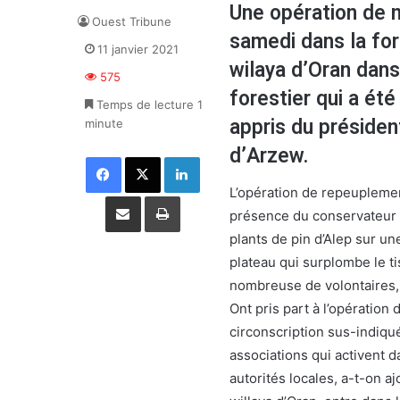
Une opération de m
Ouest Tribune
samedi dans la for
11 janvier 2021
wilaya d’Oran dans
575
forestier qui a été
Temps de lecture 1
appris du présiden
minute
d’Arzew.
Facebook
X
Linkedin
L’opération de repeuplemen
Partager par email
Imprimer
présence du conservateur d
plants de pin d’Alep sur un
plateau qui surplombe le tis
nombreuse de volontaires,
Ont pris part à l’opération
circonscription sus-indiqu
associations qui activent 
autorités locales, a-t-on a