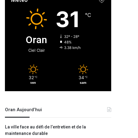
Météo
31
℃
Oran
32º - 28º
48%
3.38 km/h
Ciel Clair
32
34
℃
℃
ven
sam
Oran Aujourd’hui
La ville face au défi de l’entretien et de la
maintenance durable