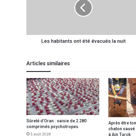
h
a
b
i
t
a
Les habitants ont été évacués la nuit
n
t
s
o
Articles similaires
n
t
é
t
é
é
v
a
c
Sûreté d’Oran : saisie de 2 280
Après être to
u
comprimés psychotropes
chaton sauvé p
é
à Ain Turck
5 août 2026