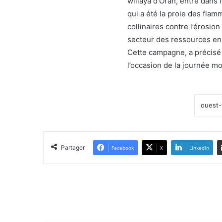
willaya d’Oran, entre dans
qui a été la proie des flam
collinaires contre l’érosio
secteur des ressources en 
Cette campagne, a précisé 
l’occasion de la journée mo
Partager
Facebook
X
Linkedin
Lir