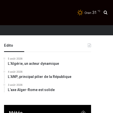
℃
31
Re
Oran
Edito
5 août 2026
L’Algérie, un acteur dynamique
4 août 2026
L’ANP, principal pilier de la République
3 août 2026
L’axe Alger-Rome est solide