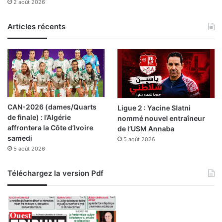
2 août 2026
i
é
e
t
r
é
Articles récents
t
:
é
L
,
o
p
u
e
n
r
è
f
s
CAN-2026 (dames/Quarts
Ligue 2 : Yacine Slatni
o
B
de finale) : l’Algérie
nommé nouvel entraîneur
r
o
affrontera la Côte d’Ivoire
de l’USM Annaba
m
u
samedi
a
5 août 2026
z
5 août 2026
n
e
c
g
e
z
Téléchargez la version Pdf
e
a
t
m
a
o
m
b