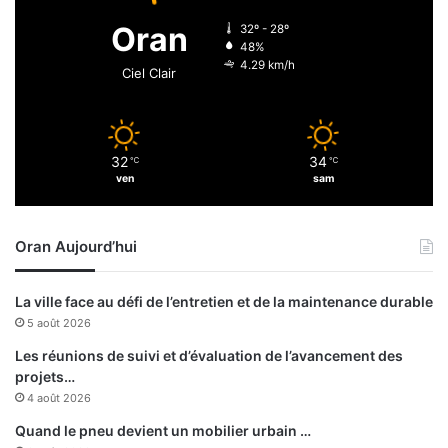
a
d
Oran
32º - 28º
g
u
48%
e
r
4.29 km/h
Ciel Clair
u
a
r
n
s
t
a
l
l
32
34
℃
℃
’
ven
sam
g
A
é
ï
r
d
i
Oran Aujourd’hui
E
e
l
n
A
La ville face au défi de l’entretien et de la maintenance durable
s
d
5 août 2026
e
h
n
a
Les réunions de suivi et d’évaluation de l’avancement des
t
e
projets…
r
t
4 août 2026
e
l
Quand le pneu devient un mobilier urbain …
f
’