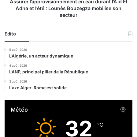
’
a
Assurer l’approvisionnement en eau durant l’Aïd El
A
p
Adha et l’été : Lounès Bouzegza mobilise son
f
p
secteur
r
r
i
o
q
v
Edito
u
i
e
s
5 août 2026
O
i
L’Algérie, un acteur dynamique
r
o
a
n
4 août 2026
n
n
L’ANP, principal pilier de la République
-
e
3 août 2026
2
m
L’axe Alger-Rome est solide
0
e
2
n
6
t
Météo
:
e
l
n
32
e
e
℃
s
a
n
u