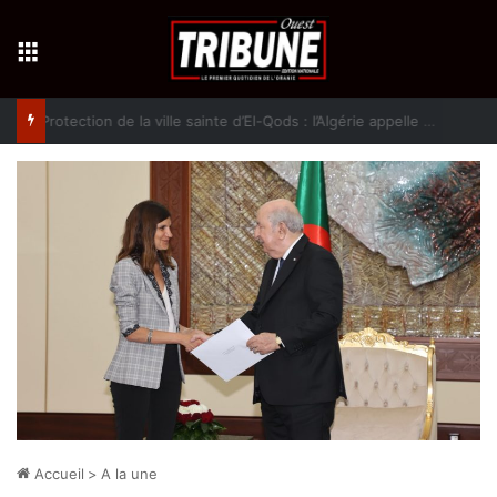
Menu
Protection de la ville sainte d’El-Qods : l’Algérie appelle à une action collective
Accueil
>
A la une