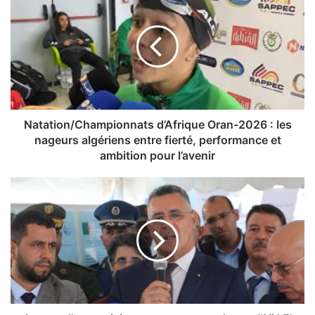
a
t
a
t
i
o
n
/
C
Natation/Championnats d’Afrique Oran-2026 : les
h
nageurs algériens entre fierté, performance et
a
ambition pour l’avenir
m
p
A
i
s
o
s
n
u
n
r
a
e
t
r
s
l
d
’