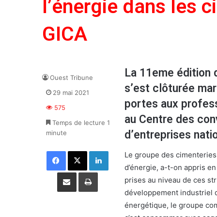
l’énergie dans les 
GICA
La 11eme édition 
Ouest Tribune
s’est clôturée mar
29 mai 2021
portes aux profess
575
au Centre des conv
Temps de lecture 1
d’entreprises nati
minute
Facebook
X
Linkedin
Le groupe des cimenteries
d’énergie, a-t-on appris en
Partager par email
Imprimer
prises au niveau de ces st
développement industriel de
énergétique, le groupe co