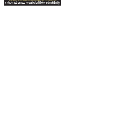
gouvernementale de Mosco
étrangères
2021
9 avril 2023
5 juin 2026
ran
:
:
Conservation des forêts : programme de développement de l’arganier
Oran — Urbanisme : vers un lifting grandeur nature
erminal de containers en mai prochain