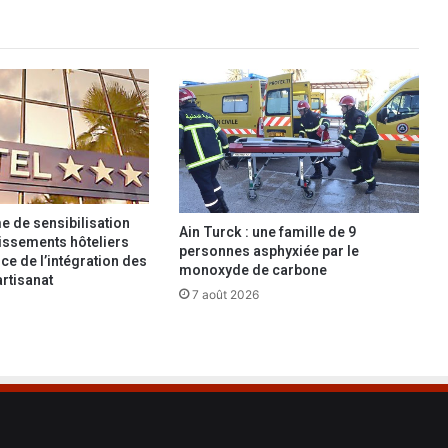
l
e
s
a
u
t
o
-
e
n
t
 de sensibilisation
Ain Turck : une famille de 9
r
lissements hôteliers
personnes asphyxiée par le
ce de l’intégration des
e
monoxyde de carbone
artisanat
p
7 août 2026
r
e
n
e
u
r
s