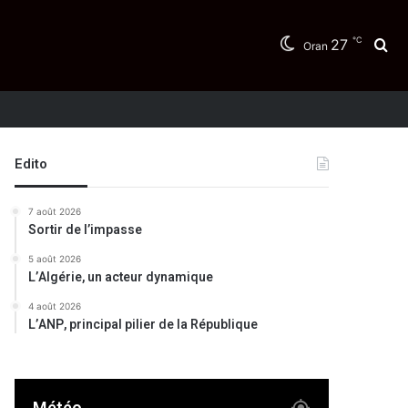
℃
27
Re
Oran
Edito
7 août 2026
Sortir de l’impasse
5 août 2026
L’Algérie, un acteur dynamique
4 août 2026
L’ANP, principal pilier de la République