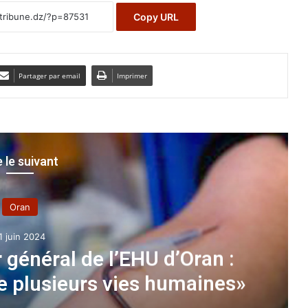
Copy URL
Partager par email
Imprimer
e le suivant
Oran
1 juin 2024
 général de l’EHU d’Oran :
e plusieurs vies humaines»