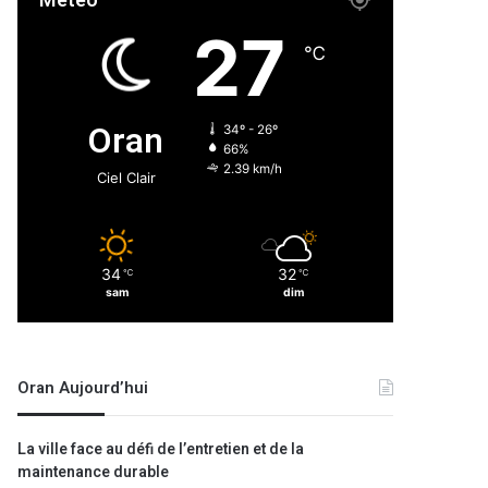
Météo
27
℃
Oran
34º - 26º
66%
2.39 km/h
Ciel Clair
34
32
℃
℃
sam
dim
Oran Aujourd’hui
La ville face au défi de l’entretien et de la
maintenance durable