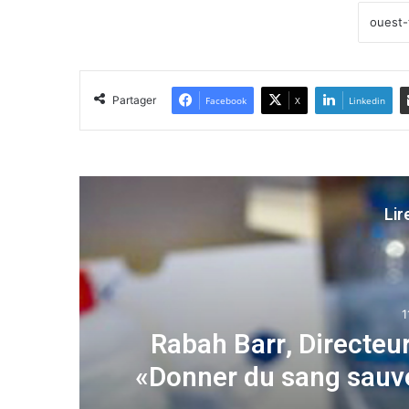
Partager
Facebook
X
Linkedin
Lir
1
pas
Rabah Barr, Directeur
«Donner du sang sauv