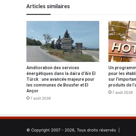
n
Articles similaires
e
r
à
r
a
t
t
r
a
p
Amélioration des services
Un programme
e
énergétiques dans la daïra d’Aïn El
pour les étab
Türck : une avancée majeure pour
sur l’importan
r
les communes de Bousfer et El
produits de l’
a
Ançor
u
7 août 2026
p
7 août 2026
l
u
s
v
© Copyright 2007 - 2026, Tous droits réservés |
i