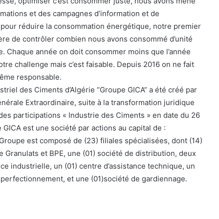
sse, optimiser c’est consommer juste, nous avons mené
mations et des campagnes d’information et de
out pour réduire la consommation énergétique, notre premier
nière de contrôler combien nous avons consommé d’unité
ite. Chaque année on doit consommer moins que l’année
tre challenge mais c’est faisable. Depuis 2016 on ne fait
même responsable.
triel des Ciments d’Algérie “Groupe GICA” a été créé par
érale Extraordinaire, suite à la transformation juridique
des participations « Industrie des Ciments » en date du 26
ICA est une société par actions au capital de :
Groupe est composé de (23) filiales spécialisées, dont (14)
e Granulats et BPE, une (01) société de distribution, deux
e industrielle, un (01) centre d’assistance technique, un
t perfectionnement, et une (01)société de gardiennage.