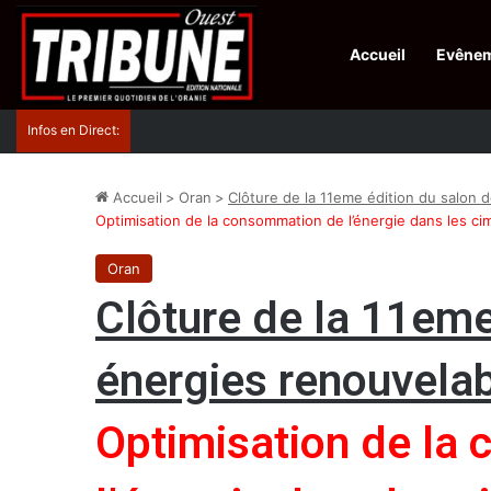
Accueil
Evêne
Infos en Direct:
Lutte contre les drogues : octroi de récompenses 
Accueil
>
Oran
>
Clôture de la 11eme édition du salon 
Optimisation de la consommation de l’énergie dans les c
Oran
Clôture de la 11eme
énergies renouvela
Optimisation de la