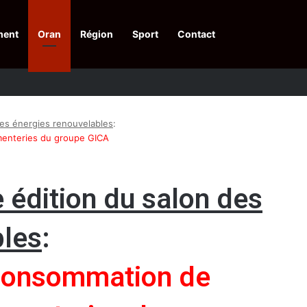
ment
Oran
Région
Sport
Contact
financières aux dénonciateurs de trafiquants
des énergies renouvelables
:
imenteries du groupe GICA
 édition du salon des
bles
:
 consommation de