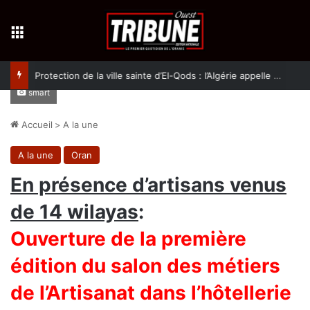
Menu
Protection de la ville sainte d’El-Qods : l’Algérie appelle à une action collective
smart
Accueil
>
A la une
A la une
Oran
En présence d’artisans venus
de 14 wilayas
:
Ouverture de la première
édition du salon des métiers
de l’Artisanat dans l’hôtellerie