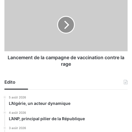
u
L
g
a
u
n
r
c
a
e
l
m
e
e
a
n
n
t
i
d
Lancement de la campagne de vaccination contre la
m
e
rage
é
l
e
a
p
c
Edito
a
a
r
m
5 août 2026
l
p
L’Algérie, un acteur dynamique
e
a
g
g
4 août 2026
r
L’ANP, principal pilier de la République
n
o
e
3 août 2026
u
d