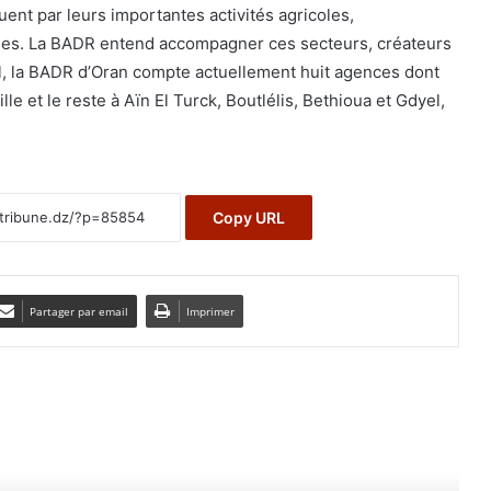
guent par leurs importantes activités agricoles,
lles. La BADR entend accompagner ces secteurs, créateurs
l, la BADR d’Oran compte actuellement huit agences dont
le et le reste à Aïn El Turck, Boutlélis, Bethioua et Gdyel,
Copy URL
Partager par email
Imprimer
e le suivant