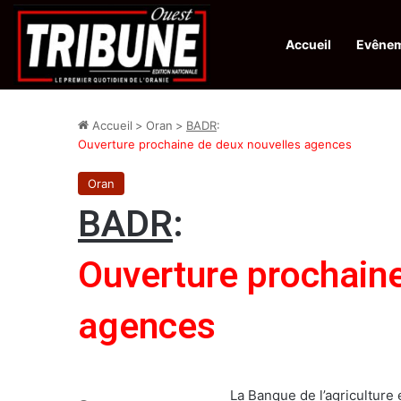
Accueil
Evêne
Infos en Direct:
Protection de la ville sainte d’El-Qods : l’Algérie ap
Accueil
>
Oran
>
BADR
:
Ouverture prochaine de deux nouvelles agences
Oran
BADR
:
Ouverture prochain
agences
La Banque de l’agriculture