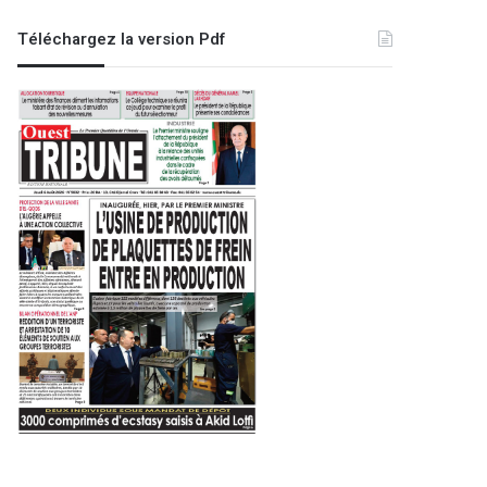
Oran
Téléchargez la version Pdf
10 décembre 2025
Oran – Vaccination contre la 
appel à la mobilisation
re 2023
23 mars 2026
29 mars 2026
Pour un développement local homogène : plaidoyer pour la création d’instances de coordination entre wilayas
L’Université d’Oran 1 lance la 3ème édition du Hackathon national S.H.E.S.E.M 2026 : vers la conception de la ville intelligente
Personnes en situation de handicap : le transport gratuit en vigueur depuis dimanche