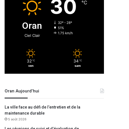
30
℃
Oran
32º - 28º
51%
1.75 km/h
Ciel Clair
32
34
℃
℃
ven
sam
Oran Aujourd’hui
La ville face au défi de l’entretien et de la
maintenance durable
5 août 2026
Les réunions de suivi et d’évaluation de