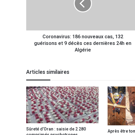
n
a
v
i
r
Coronavirus: 186 nouveaux cas, 132
u
guérisons et 9 décès ces dernières 24h en
s
:
Algérie
1
8
6
Articles similaires
n
o
u
v
e
a
u
x
c
Sûreté d’Oran : saisie de 2 280
Après être to
a
comprimés psychotropes