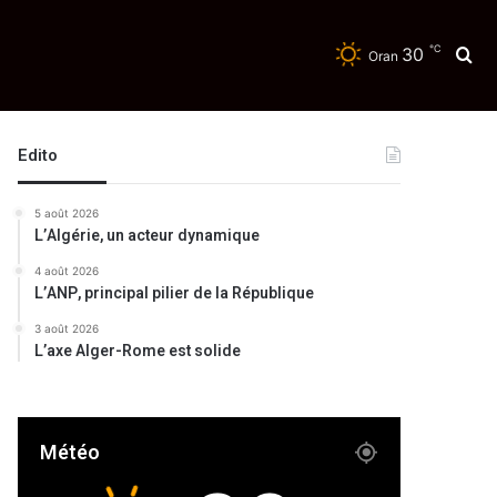
℃
30
Re
Oran
Edito
5 août 2026
L’Algérie, un acteur dynamique
4 août 2026
L’ANP, principal pilier de la République
3 août 2026
L’axe Alger-Rome est solide
Météo