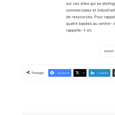
sur ces sites qui se distin
commerciales et industrie
de ressources. Pour rappe
quatre basées au centre- vil
rappelle- t-on.
Partager
Facebook
X
Linkedin
Lir