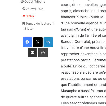
Ouest Tribune
cours, deux nouvelles age
26 avril 2021
appris, dimanche, du direct
1 697
financier public. Zoubir Mu
d’une nouvelle agence au n
Temps de lecture 1
minute
(au sud d’Oran) et une autre
avant la fin de l’année et c
Facebook
X
Linkedin
Banque Centrale), préalable
l’ouverture d’une nouvelle
Partager par email
Imprimer
rapprocher davantage la ba
prestations particulièremen
ajouté. En ce qui concerne
responsable a déclaré qu’e
prestations bancaires ou u
que l’établissement entend 
Mustapha a aussi fait état 
de quatre autres agences a
Elles seront réalisées dans