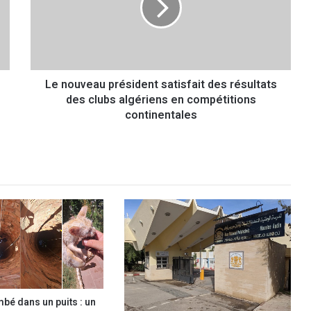
u
v
e
a
u
Le nouveau président satisfait des résultats
p
des clubs algériens en compétitions
r
é
continentales
s
i
d
e
n
t
s
a
t
i
s
f
mbé dans un puits : un
a