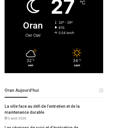
27
℃
Oran
32º - 26º
61%
0.54 km/h
Ciel Clair
32
34
℃
℃
ven
sam
Oran Aujourd’hui
La ville face au défi de l’entretien et de la
maintenance durable
5 août 2026
Les réunions de suivi et d’évaluation de