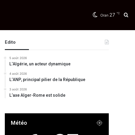
℃
27
Re
Oran
Edito
5 août 2026
L’Algérie, un acteur dynamique
4 août 2026
L’ANP, principal pilier de la République
3 août 2026
L’axe Alger-Rome est solide
Météo