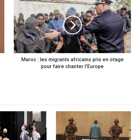
a
r
o
c
:
l
e
s
Maroc : les migrants africains pris en otage
m
pour faire chanter l’Europe
i
g
r
a
n
t
s
a
f
r
i
c