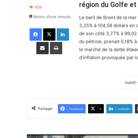
région du Golfe et
409
Moins d’une minute
Le baril de Brent de la me
3,25% à 104,58 dollars en 
Facebook
X
Linkedin
de son côté 3,77% à 99,02 
du pétrole, prenait 0,18% 
Partager par email
Imprimer
le marché de la dette étaie
d’inflation provoquée par l
Partager
Facebook
X
Linkedin