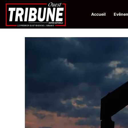
Accueil
Evêne
Infos en Direct:
Protection de la ville sainte d’El-Qods : l’Algérie ap