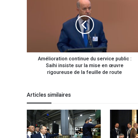
m
é
l
i
o
r
a
t
Amélioration continue du service public :
i
Saihi insiste sur la mise en œuvre
o
n
rigoureuse de la feuille de route
c
o
n
Articles similaires
t
i
n
u
e
d
u