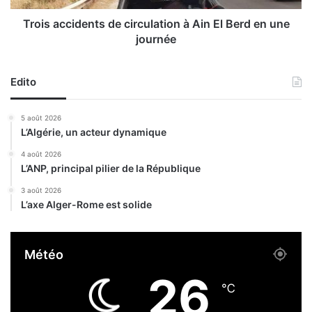
d
i
i
d
Trois accidents de circulation à Ain El Berd en une
v
e
journée
i
n
d
t
u
s
Edito
s
d
e
e
5 août 2026
t
c
L’Algérie, un acteur dynamique
s
i
a
r
4 août 2026
i
L’ANP, principal pilier de la République
c
s
u
3 août 2026
i
l
L’axe Alger-Rome est solide
e
a
d
t
e
i
Météo
m
o
a
n
26
t
à
℃
é
A