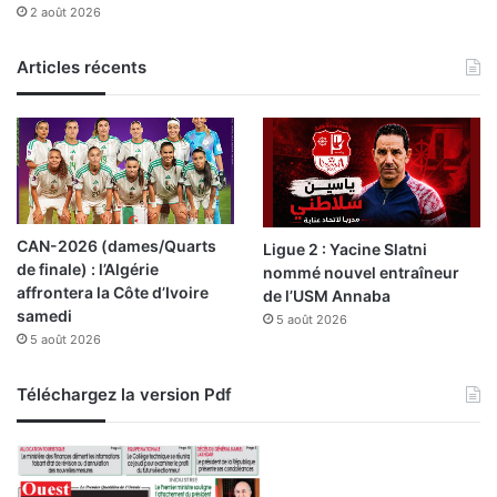
2 août 2026
v
a
l
Articles récents
e
u
r
d
e
2
m
CAN-2026 (dames/Quarts
Ligue 2 : Yacine Slatni
i
de finale) : l’Algérie
nommé nouvel entraîneur
l
affrontera la Côte d’Ivoire
de l’USM Annaba
l
samedi
5 août 2026
i
5 août 2026
o
n
s
Téléchargez la version Pdf
d
’
e
u