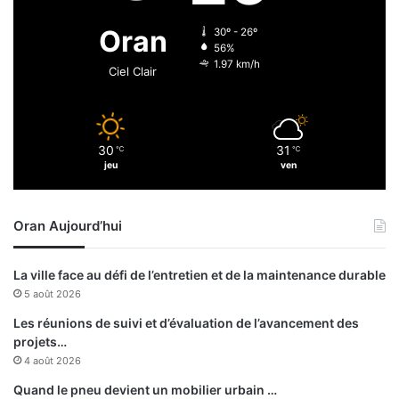
r
i
i
n
Oran
30º - 26º
e
E
56%
l
l
1.97 km/h
Ciel Clair
m
B
é
e
d
r
i
d
30
31
c
℃
℃
e
jeu
ven
a
n
l
u
p
n
Oran Aujourd’hui
é
e
r
j
i
o
La ville face au défi de l’entretien et de la maintenance durable
m
u
5 août 2026
é
r
d
n
Les réunions de suivi et d’évaluation de l’avancement des
’
é
projets…
u
e
4 août 2026
n
Quand le pneu devient un mobilier urbain …
e