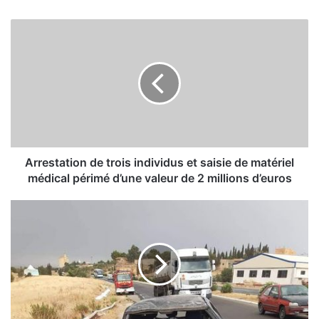
A
r
r
e
s
t
a
t
i
o
Arrestation de trois individus et saisie de matériel
n
médical périmé d’une valeur de 2 millions d’euros
d
e
T
t
r
r
o
o
i
i
s
s
a
i
c
n
c