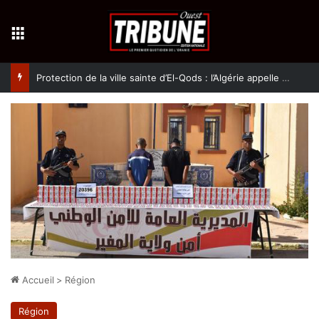
Menu
Protection de la ville sainte d’El-Qods : l’Algérie appelle à une action collective
Accueil
>
Région
Région