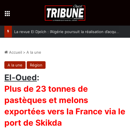
Menu
La revue El Djeïch : l’Algérie poursuit la réalisation d’acquis qualitatifs et historiques dans un climat de sécurité et de stabilité
Accueil
>
A la une
A la une
Région
El-Oued
:
Plus de 23 tonnes de
pastèques et melons
exportées vers la France via le
port de Skikda