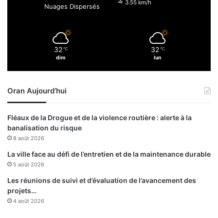
o
3.55 km/h
Nuages Dispersés
r
g
a
n
32
32
℃
℃
i
dim
lun
s
é
Oran Aujourd’hui
Fléaux de la Drogue et de la violence routière : alerte à la
banalisation du risque
8 août 2026
La ville face au défi de l’entretien et de la maintenance durable
5 août 2026
Les réunions de suivi et d’évaluation de l’avancement des
projets…
4 août 2026