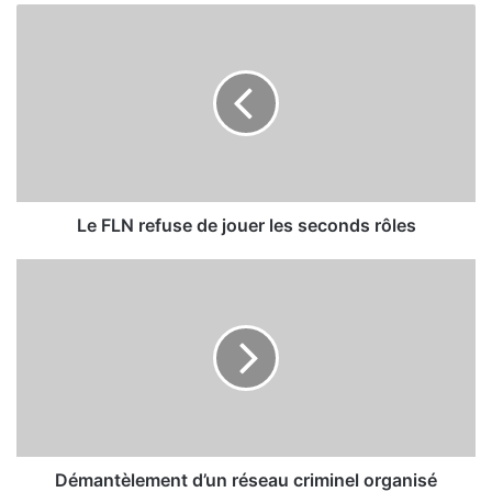
L
e
F
L
N
r
e
f
u
s
Le FLN refuse de jouer les seconds rôles
e
d
D
e
é
j
m
o
a
u
n
e
t
r
è
l
l
e
e
s
m
Démantèlement d’un réseau criminel organisé