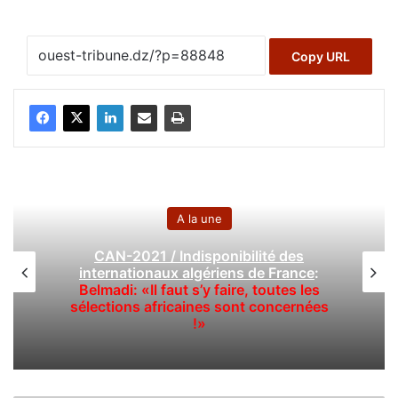
Copy URL
A la une
CAN-2021 / Indisponibilité des
internationaux algériens de France
:
Belmadi: «Il faut s’y faire, toutes les
sélections africaines sont concernées
!»