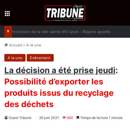
Menu
Protection de la ville sainte d’El-Qods : l’Algérie appelle à une action collective
Accueil
>
A la une
A la une
Evênement
La décision a été prise jeudi
:
Possibilité d’exporter les
produits issus du recyclage
des déchets
Ouest Tribune
26 juin 2021
660
Temps de lecture 1 minute