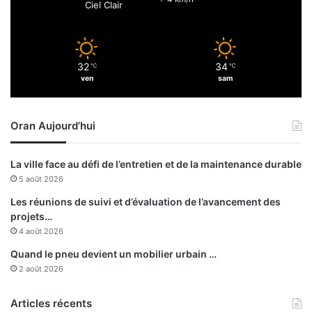
Ciel Clair
n
t
e
»
32
34
℃
℃
ven
sam
Oran Aujourd’hui
La ville face au défi de l’entretien et de la maintenance durable
5 août 2026
Les réunions de suivi et d’évaluation de l’avancement des
projets…
4 août 2026
Quand le pneu devient un mobilier urbain …
2 août 2026
Articles récents