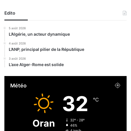
t
q
i
u
f
Edito
i
é
t
5 août 2026
a
L’Algérie, un acteur dynamique
n
t
4 août 2026
L’ANP, principal pilier de la République
e
m
3 août 2026
a
L’axe Alger-Rome est solide
i
s
p
Météo
a
s
32
a
℃
l
a
r
Oran
32º - 28º
m
46%
a
4 km/h