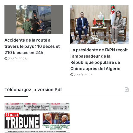
a
i
s
o
n
a
Accidents de la route à
u
travers le pays : 16 décès et
D
La présidente de l’APN reçoit
210 blessés en 24h
a
l’ambassadeur de la
7 août 2026
m
République populaire de
a
Chine auprès de l’Algérie
c
7 août 2026
F
C
Téléchargez la version Pdf