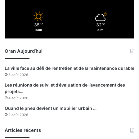
n
S
e
o
T
u
35
32
a
℃
℃
d
sam
dim
f
a
e
n
r
i
Oran Aujourd’hui
p
r
o
La ville face au défi de l’entretien et de la maintenance durable
l
5 août 2026
o
n
Les réunions de suivi et d’évaluation de l’avancement des
g
projets…
e
4 août 2026
d
Quand le pneu devient un mobilier urbain …
’
2 août 2026
u
n
Articles récents
e
s