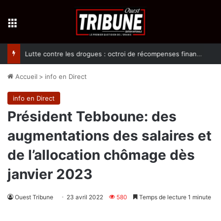
Menu
Lutte contre les drogues : octroi de récompenses financières aux dénonciateurs de trafiquants
Accueil
>
info en Direct
info en Direct
Président Tebboune: des
augmentations des salaires et
de l’allocation chômage dès
janvier 2023
Ouest Tribune
23 avril 2022
580
Temps de lecture 1 minute