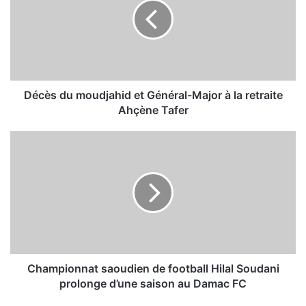
è
s
d
u
m
o
u
Décès du moudjahid et Général-Major à la retraite
d
Ahçène Tafer
j
a
C
h
h
i
a
d
m
e
p
t
i
G
o
é
n
n
n
é
a
Championnat saoudien de football Hilal Soudani
r
t
prolonge d’une saison au Damac FC
a
s