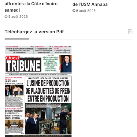
affrontera la Côte d’Ivoire
de l’USM Annaba
m
samedi
5 août 2026
i
5 août 2026
n
e
M
Téléchargez la version Pdf
e
s
s
a
i
d