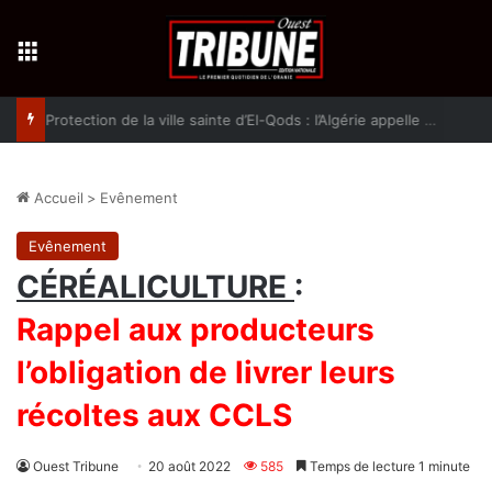
Menu
Protection de la ville sainte d’El-Qods : l’Algérie appelle à une action collective
Accueil
>
Evênement
Evênement
CÉRÉALICULTURE
:
Rappel aux producteurs
l’obligation de livrer leurs
récoltes aux CCLS
Ouest Tribune
20 août 2022
585
Temps de lecture 1 minute