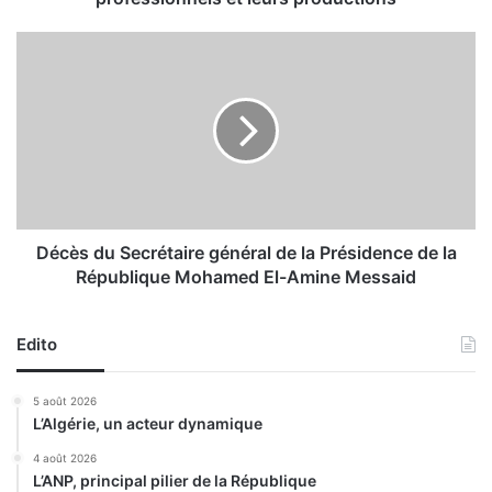
f
i
D
a
é
b
c
l
è
e
s
p
d
o
u
u
S
r
e
p
c
Décès du Secrétaire général de la Présidence de la
r
r
République Mohamed El-Amine Messaid
o
é
t
t
é
a
Edito
g
i
e
r
5 août 2026
r
e
L’Algérie, un acteur dynamique
l
g
e
é
4 août 2026
s
L’ANP, principal pilier de la République
n