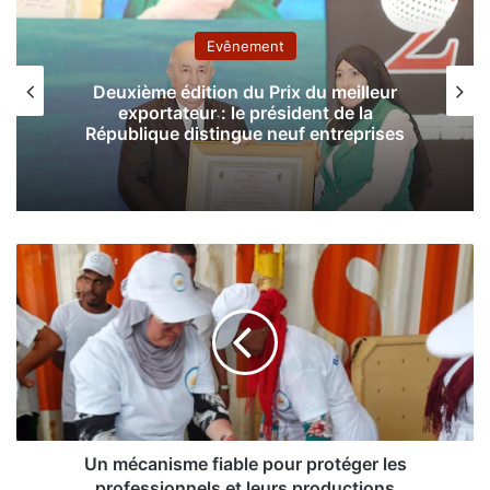
Evênement
Deuxième édition du Prix du meilleur
exportateur : le président de la
République distingue neuf entreprises
U
n
m
é
c
a
n
i
s
m
Un mécanisme fiable pour protéger les
e
professionnels et leurs productions