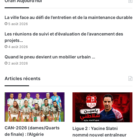
Oran Aujourd’hui
p
a
r
R
o
é
La ville face au défi de l’entretien et de la maintenance durable
d
p
5 août 2026
u
u
c
b
Les réunions de suivi et d’évaluation de l’avancement des
t
l
projets…
i
i
4 août 2026
o
q
Quand le pneu devient un mobilier urbain …
n
u
2 août 2026
s
e
M
Articles récents
o
h
a
m
e
d
E
l
CAN-2026 (dames/Quarts
Ligue 2 : Yacine Slatni
-
de finale) : l’Algérie
nommé nouvel entraîneur
A