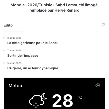
r
0
Mondial-2026/Tunisie : Sabri Lamouchi limogé,
é
2
remplacé par Hervé Renard
s
6
e
/
a
T
Edito
u
u
d
n
8 août 2026
’
i
La clé algérienne pour le Sahel
e
s
a
i
7 août 2026
u
Sortir de l’impasse
e
p
:
5 août 2026
o
S
L’Algérie, un acteur dynamique
t
a
a
b
b
r
Météo
l
i
e
L
28
a
℃
m
o