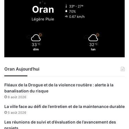
u
Oran
33º - 27º
c
70%
h
0.67 km/h
Légère Pluie
i
l
i
m
33
32
℃
℃
o
dim
lun
g
é
,
Oran Aujourd’hui
r
e
m
Fléaux de la Drogue et de la violence routière : alerte à la
p
banalisation du risque
l
8 août 2026
a
c
La ville face au défi de l’entretien et de la maintenance durable
é
5 août 2026
p
Les réunions de suivi et d’évaluation de l’avancement des
a
projets…