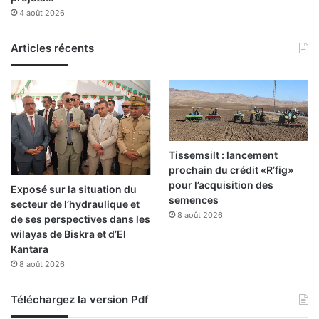
r
4 août 2026
H
e
Articles récents
r
v
é
R
e
n
a
r
Tissemsilt : lancement
d
prochain du crédit «R’fig»
pour l’acquisition des
Exposé sur la situation du
semences
secteur de l’hydraulique et
8 août 2026
de ses perspectives dans les
wilayas de Biskra et d’El
Kantara
8 août 2026
Téléchargez la version Pdf