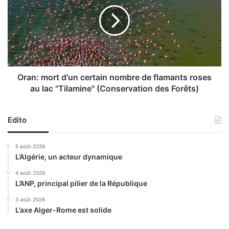
a
t
n
i
:
o
m
n
o
d
r
u
t
p
d
Oran: mort d'un certain nombre de flamants roses
a
'
au lac "Tilamine" (Conservation des Forêts)
t
u
r
n
i
c
Edito
m
e
o
r
5 août 2026
i
t
L’Algérie, un acteur dynamique
n
a
e
i
4 août 2026
h
L’ANP, principal pilier de la République
n
i
n
3 août 2026
s
o
L’axe Alger-Rome est solide
t
m
o
b