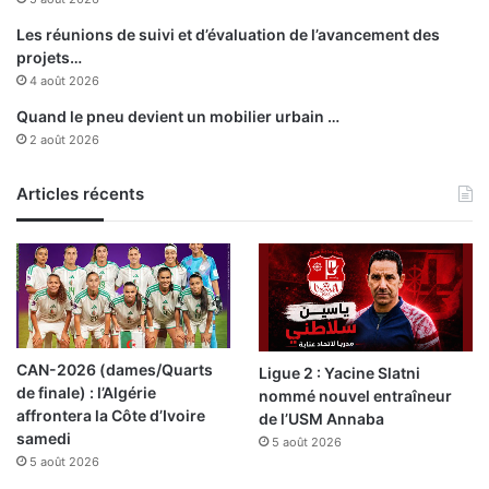
c
"
Les réunions de suivi et d’évaluation de l’avancement des
T
projets…
i
4 août 2026
l
Quand le pneu devient un mobilier urbain …
a
2 août 2026
m
i
Articles récents
n
e
"
(
C
o
n
s
CAN-2026 (dames/Quarts
Ligue 2 : Yacine Slatni
e
de finale) : l’Algérie
nommé nouvel entraîneur
r
affrontera la Côte d’Ivoire
de l’USM Annaba
v
samedi
5 août 2026
a
5 août 2026
t