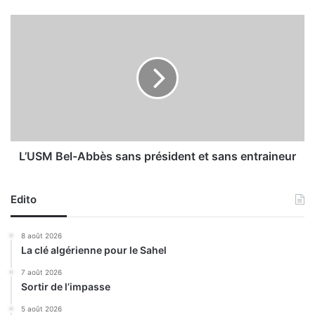
n
e
L
r
’
l
U
e
S
s
M
p
B
l
e
a
l
i
-
e
A
L’USM Bel-Abbès sans président et sans entraineur
s
b
e
b
t
Edito
è
r
s
e
s
8 août 2026
d
a
La clé algérienne pour le Sahel
o
n
r
s
7 août 2026
e
Sortir de l’impasse
p
r
r
5 août 2026