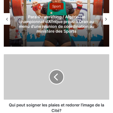
Sport
Para-Powerlifting / Algérie : le
championnat d’Afrique prévu à Oran au
menu d’une réunion de coordination au
ministère des Sports
Q
u
i
p
e
u
t
s
o
i
Qui peut soigner les plaies et redorer l’image de la
g
Cité?