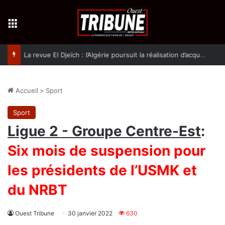
Menu
La revue El Djeïch : l’Algérie poursuit la réalisation d’acquis qualitatifs et historiques dans un climat de sécurité et de stabilité
Accueil
>
Sport
Sport
Ligue 2 - Groupe Centre-Est
:
Six mois de suspension pour
les présidents de l’USMK et
du NRBT
Ouest Tribune
30 janvier 2022
630