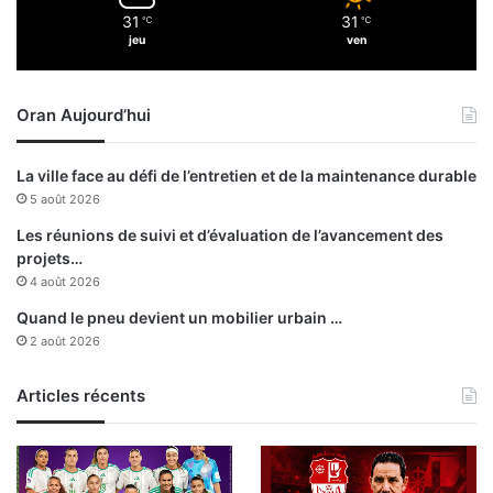
h
e
31
31
a
℃
℃
t
jeu
ven
n
p
g
r
e
o
Oran Aujourd’hui
m
c
e
é
n
d
La ville face au défi de l’entretien et de la maintenance durable
t
u
5 août 2026
d
r
e
e
Les réunions de suivi et d’évaluation de l’avancement des
s
s
projets…
i
e
4 août 2026
n
n
Quand le pneu devient un mobilier urbain …
s
c
2 août 2026
t
o
i
u
t
Articles récents
r
u
s
t
p
i
o
o
u