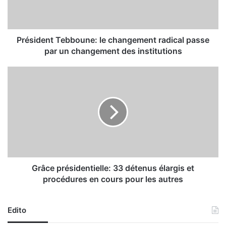
e
n
t
T
Président Tebboune: le changement radical passe
e
par un changement des institutions
b
b
G
o
r
u
â
n
c
e
e
:
p
l
r
e
é
c
s
h
i
Grâce présidentielle: 33 détenus élargis et
a
d
procédures en cours pour les autres
n
e
g
n
e
t
Edito
m
i