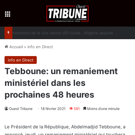
Menu
Protection de la ville sainte d’El-Qods : l’Algérie appelle à une action collective
Accueil
>
info en Direct
info en Direct
Tebboune: un remaniement
ministériel dans les
prochaines 48 heures
Ouest Tribune
18 février 2021
591
Moins d’une minute
Le Président de la République, Abdelmadjid Tebboune, a
annoncé, jeudi, un remaniement ministériel qui touchera