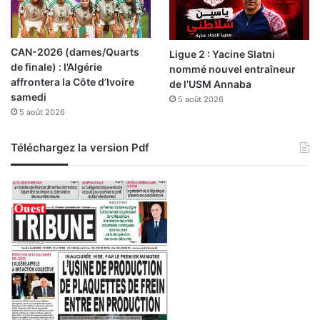
n
r
s
l
e
CAN-2026 (dames/Quarts
Ligue 2 : Yacine Slatni
s
de finale) : l’Algérie
nommé nouvel entraîneur
a
affrontera la Côte d’Ivoire
de l’USM Annaba
u
samedi
5 août 2026
t
5 août 2026
r
e
s
Téléchargez la version Pdf