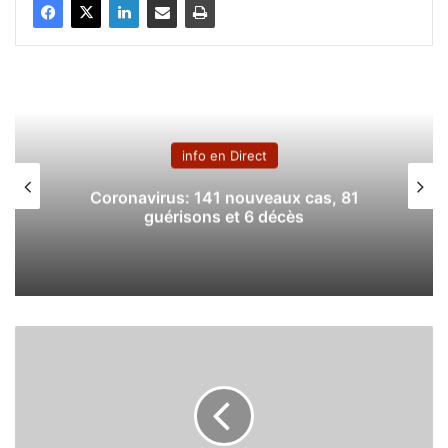
info en Direct
Coronavirus: 141 nouveaux cas, 81
guérisons et 6 décès
P
r
é
s
i
d