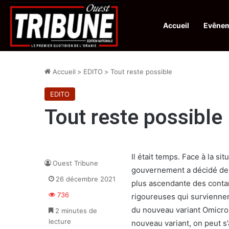
Accueil
Evêne
Infos en Direct:
Protection de la ville sainte d’El-Qods : l’Algérie ap
Accueil
>
EDITO
>
Tout reste possible
EDITO
Tout reste possible
Il était temps. Face à la si
Ouest Tribune
gouvernement a décidé de 
26 décembre 2021
plus ascendante des contam
736
rigoureuses qui surviennen
du nouveau variant Omicron
2 minutes de
lecture
nouveau variant, on peut s