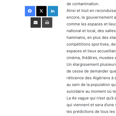
de contamination.
Facebook
X
Linkedin
Ainsi et tout en reconduisa
encore, le gouvernement a i
Partager par email
Imprimer
comme les espaces et lieu
national et local, des salle
hammams, en plus des stad
compétitions sportives, des
espaces et lieux accueillan
cinéma, théâtres, musées e
Un élargissement plusieurs
de cesse de demander que so
réticence des Algériens à s
au sein de la population q
suicidaire au moment où le 
La 4e vague qui n’est qu’à 
qui viennent et sera d’une
les prédictions de tous les