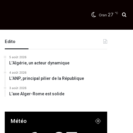
℃
27
Re
Oran
Edito
5 août 2026
L’Algérie, un acteur dynamique
4 août 2026
L’ANP, principal pilier de la République
3 août 2026
L’axe Alger-Rome est solide
Météo