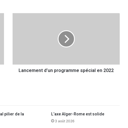
L
a
n
c
e
m
e
n
t
Lancement d’un programme spécial en 2022
d
’
u
n
p
r
o
g
l pilier de la
L’axe Alger-Rome est solide
r
3 août 2026
a