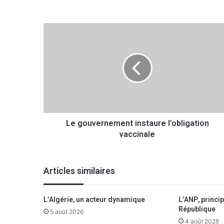
L
e
g
o
u
v
e
r
n
Le gouvernement instaure l’obligation
e
vaccinale
m
e
n
t
Articles similaires
i
n
s
L’Algérie, un acteur dynamique
L’ANP, principa
t
République
5 août 2026
a
4 août 2026