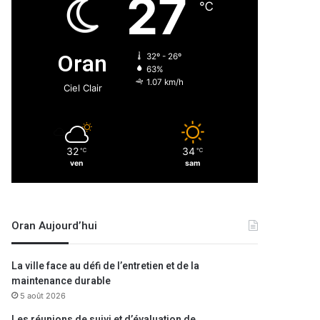
27
℃
Oran
32º - 26º
63%
1.07 km/h
Ciel Clair
32
34
℃
℃
ven
sam
Oran Aujourd’hui
La ville face au défi de l’entretien et de la
maintenance durable
5 août 2026
Les réunions de suivi et d’évaluation de