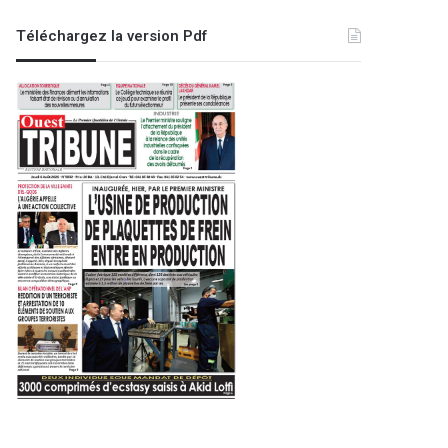
Téléchargez la version Pdf
EDITO
4 mai 2025
Logique guerri
23
29 juillet 2025
30 juin 2026
Il n’y a que le développement qui vaille
Le temps des comptes
Entre guerre et paix