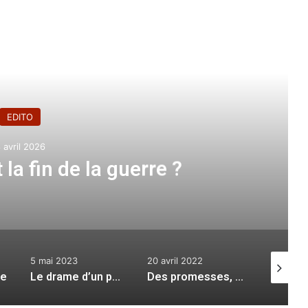
e le suivant
EDITO
 avril 2026
la fin de la guerre ?
5 mai 2023
20 avril 2022
13 mai 20
re
Le drame d’un peuple
Des promesses, pour quel résultats ?