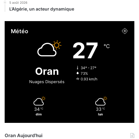
5 août 2026
n
L’Algérie, un acteur dynamique
t
a
i
Météo
r
e
27
s
℃
p
o
u
Oran
34º - 27º
r
73%
l
0.93 km/h
Nuages Dispersés
e
s
f
a
34
33
℃
℃
m
dim
lun
i
l
l
Oran Aujourd’hui
e