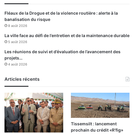
s
n
Fléaux de la Drogue et de la violence routière : alerte à la
é
banalisation du risque
c
8 août 2026
e
s
La ville face au défi de l’entretien et de la maintenance durable
s
5 août 2026
i
Les réunions de suivi et d’évaluation de l’avancement des
t
projets…
e
4 août 2026
u
s
Articles récents
e
s
Tissemsilt : lancement
prochain du crédit «R’fig»