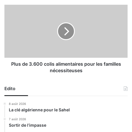
n
o
P
n
l
c
u
e
s
s
d
a
e
p
3
a
.
r
6
t
0
Plus de 3.600 colis alimentaires pour les familles
i
0
nécessiteuses
c
c
i
o
p
l
Edito
a
i
t
s
8 août 2026
i
a
La clé algérienne pour le Sahel
o
l
n
i
7 août 2026
Sortir de l’impasse
m
e