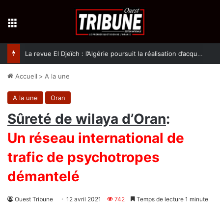
Menu
La revue El Djeïch : l’Algérie poursuit la réalisation d’acquis qualitatifs et historiques dans un climat de sécurité et de stabilité
Accueil
>
A la une
A la une
Oran
Sûreté de wilaya d’Oran
:
Un réseau international de
trafic de psychotropes
démantelé
Ouest Tribune
12 avril 2021
742
Temps de lecture 1 minute