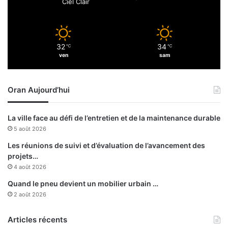
Ciel Clair
t
g
i
e
t
m
e
e
32
34
℃
℃
n
ven
sam
t
d
’
Oran Aujourd’hui
a
u
g
La ville face au défi de l’entretien et de la maintenance durable
m
5 août 2026
e
n
Les réunions de suivi et d’évaluation de l’avancement des
t
projets…
e
4 août 2026
r
Quand le pneu devient un mobilier urbain …
l
2 août 2026
e
s
Articles récents
s