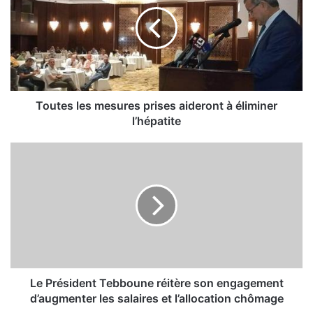
u
t
e
s
l
e
s
m
Toutes les mesures prises aideront à éliminer
e
l’hépatite
s
u
L
r
e
e
P
s
r
p
é
r
s
i
i
s
d
e
e
s
n
Le Président Tebboune réitère son engagement
a
t
d’augmenter les salaires et l’allocation chômage
i
T