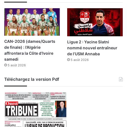
a
l
a
i
r
e
s
CAN-2026 (dames/Quarts
Ligue 2 : Yacine Slatni
e
de finale) : l’Algérie
nommé nouvel entraîneur
t
affrontera la Côte d’Ivoire
de l’USM Annaba
l
samedi
5 août 2026
’
5 août 2026
a
l
l
Téléchargez la version Pdf
o
c
a
t
i
o
n
c