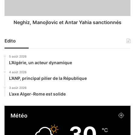
u
,
r
M
g
a
e
n
Neghiz, Manojlovic et Antar Yahia sanctionnés
n
o
c
j
e
Edito
l
s
o
v
5 août 2026
i
L’Algérie, un acteur dynamique
c
e
4 août 2026
L’ANP, principal pilier de la République
t
A
3 août 2026
n
L’axe Alger-Rome est solide
t
a
r
Météo
Y
a
30
h
℃