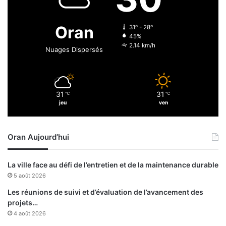
i
a
s
Oran
31º - 28º
a
45%
n
2.14 km/h
Nuages Dispersés
c
t
i
o
31
31
℃
℃
n
jeu
ven
n
é
s
Oran Aujourd’hui
La ville face au défi de l’entretien et de la maintenance durable
5 août 2026
Les réunions de suivi et d’évaluation de l’avancement des
projets…
4 août 2026