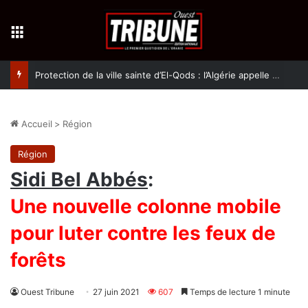
Menu
Protection de la ville sainte d’El-Qods : l’Algérie appelle à une action collective
Accueil
>
Région
Région
Sidi Bel Abbés
:
Une nouvelle colonne mobile
pour luter contre les feux de
forêts
Ouest Tribune
27 juin 2021
607
Temps de lecture 1 minute