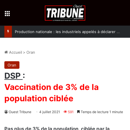
Menu
Production nationale : les industriels appelés à déclarer leurs activités avant le 31 août 2026
Accueil
>
Oran
Oran
DSP
:
Vaccination de 3% de la
population ciblée
Ouest Tribune
4 juillet 2021
591
Temps de lecture 1 minute
Pas plus de 3% de la population, ciblée par la