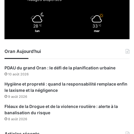
E
c
o
l
28
33
℃
℃
e
lun
mar
s
u
p
Oran Aujourd’hui
é
r
i
PDAU du grand Oran : le défi de la planification urbaine
e
10 août 2026
u
r
Hygiène et propreté : quand la responsabilité remplace enfin
e
le laxisme et la négligence
d
9 août 2026
e
Fléaux de la Drogue et de la violence routière : alerte à la
s
banalisation du risque
f
8 août 2026
o
r
Articles récents
c