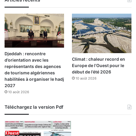
e
s
s
p
é
c
i
a
Djeddah : rencontre
l
Climat : chaleur record en
d’orientation avec les
e
Europe de l’Ouest pour le
représentants des agences
s
début de l’été 2026
de tourisme algériennes
10 août 2026
habilitées à organiser le hadj
2027
10 août 2026
Téléchargez la version Pdf