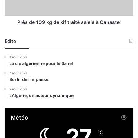
e
1
l
0
s
9
o
k
Près de 109 kg de kif traité saisis à Canastel
u
g
h
d
u
Edito
e
m
k
a
i
8 août 2026
i
f
La clé algérienne pour le Sahel
n
t
s
r
7 août 2026
Sortir de l’impasse
a
i
5 août 2026
t
L’Algérie, un acteur dynamique
é
s
a
Météo
i
s
27
i
℃
s