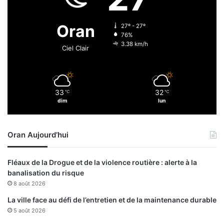
à
C
Oran
27º - 27º
a
76%
n
3.38 km/h
Ciel Clair
a
s
t
e
33
32
℃
℃
l
dim
lun
Oran Aujourd’hui
Fléaux de la Drogue et de la violence routière : alerte à la
banalisation du risque
8 août 2026
La ville face au défi de l’entretien et de la maintenance durable
5 août 2026