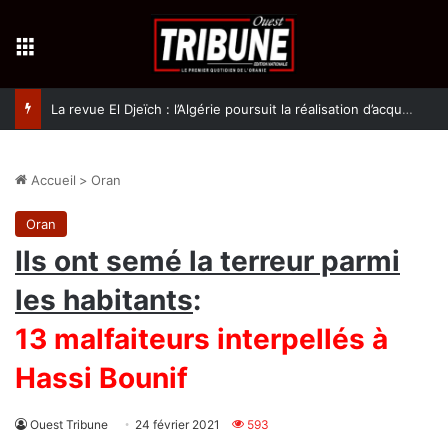
Menu
La revue El Djeïch : l’Algérie poursuit la réalisation d’acquis qualitatifs et historiques dans un climat de sécurité et de stabilité
Accueil
>
Oran
Oran
Ils ont semé la terreur parmi
les habitants
:
13 malfaiteurs interpellés à
Hassi Bounif
Ouest Tribune
24 février 2021
593