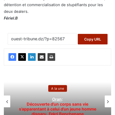
détention et commercialisation de stupéfiants pour les
deux dealers.
Fériel.B
Copy URL
A la une
Oran
:
Découverte d’un corps sans vie
s’apparentant à celui d’un jeune homme
disparu, Fekri Benchenane