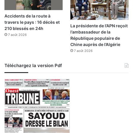
a
t
Accidents de la route à
r
travers le pays : 16 décès et
i
La présidente de l’APN reçoit
210 blessés en 24h
m
l’ambassadeur de la
7 août 2026
o
République populaire de
i
Chine auprès de l’Algérie
n
7 août 2026
e
Téléchargez la version Pdf