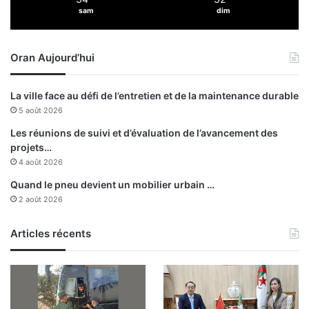
s
d
sam
dim
s
e
i
S
t
b
Oran Aujourd’hui
e
i
s
a
h
a
La ville face au défi de l’entretien et de la maintenance durable
i
t
5 août 2026
s
t
Les réunions de suivi et d’évaluation de l’avancement des
o
projets…
r
4 août 2026
i
Quand le pneu devient un mobilier urbain …
q
2 août 2026
u
e
s
Articles récents
e
t
d
u
p