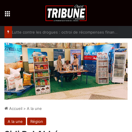
Menu
Lutte contre les drogues : octroi de récompenses financières aux dénonciateurs de trafiquants
Accueil
>
A la une
A la une
Région