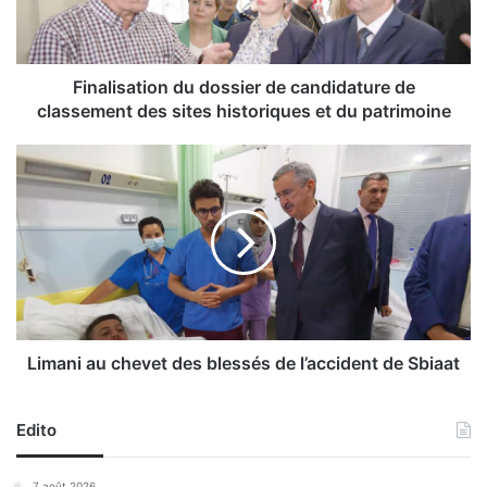
s
a
t
i
Finalisation du dossier de candidature de
o
classement des sites historiques et du patrimoine
n
d
L
u
i
d
m
o
a
s
n
s
i
i
a
e
u
r
c
d
h
Limani au chevet des blessés de l’accident de Sbiaat
e
e
c
v
a
Edito
e
n
t
d
d
7 août 2026