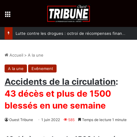
Menu
Lutte contre les drogues : octroi de récompenses financières aux dénonciateurs de trafiquants
Accueil
>
A la une
A la une
Evênement
Accidents de la circulation
:
43 décès et plus de 1500
blessés en une semaine
Ouest Tribune
1 juin 2022
585
Temps de lecture 1 minute