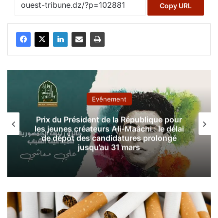
Copy URL
Evênement
Prix du Président de la République pour
les jeunes créateurs Ali-Maâchi : le délai
de dépôt des candidatures prolongé
jusqu’au 31 mars
I
l
f