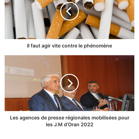
a
u
t
a
g
i
r
Il faut agir vite contre le phénomène
v
i
L
t
e
e
s
c
a
o
g
n
e
t
n
r
c
e
e
l
s
Les agences de presse régionales mobilisées pour
e
d
les J.M d’Oran 2022
p
e
h
p