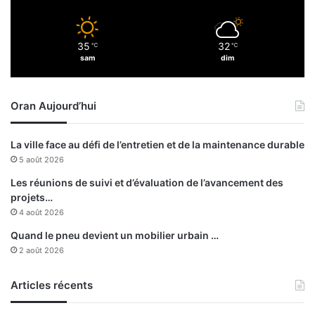
s
é
e
35
32
℃
℃
s
sam
dim
p
o
u
Oran Aujourd’hui
r
l
e
La ville face au défi de l’entretien et de la maintenance durable
s
5 août 2026
J
.
Les réunions de suivi et d’évaluation de l’avancement des
M
projets…
d
4 août 2026
’
Quand le pneu devient un mobilier urbain …
O
2 août 2026
r
a
Articles récents
n
2
0