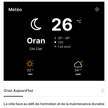
à
l
l
Météo
e
'
w
é
26
e
l
℃
e
e
k
c
-
t
Oran
32º - 26º
e
r
70%
n
i
1.04 km/h
Ciel Clair
d
c
d
i
e
t
r
é
32
34
n
℃
℃
e
ven
sam
i
t
e
2
r
1
Oran Aujourd’hui
0
8
a
La ville face au défi de l’entretien et de la maintenance durable
u