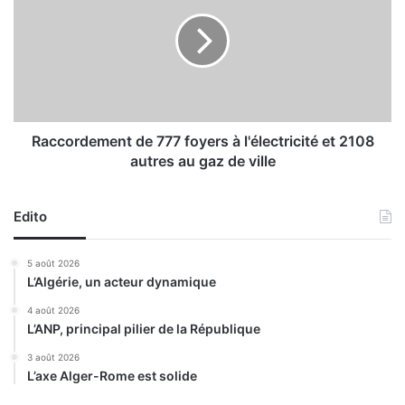
'
c
e
c
s
o
t
r
i
d
v
e
a
m
n
e
Raccordement de 777 foyers à l'électricité et 2108
t
n
autres au gaz de ville
s
t
s
d
u
e
Edito
r
7
l
7
5 août 2026
e
7
L’Algérie, un acteur dynamique
s
f
p
o
4 août 2026
l
L’ANP, principal pilier de la République
y
a
e
3 août 2026
g
r
L’axe Alger-Rome est solide
e
s
s