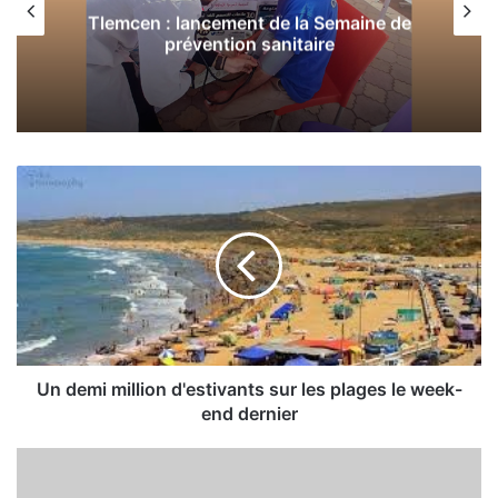
Tlemcen : lancement de la Semaine de
prévention sanitaire
U
n
d
e
m
i
m
i
l
l
Un demi million d'estivants sur les plages le week-
i
end dernier
o
n
R
d
a