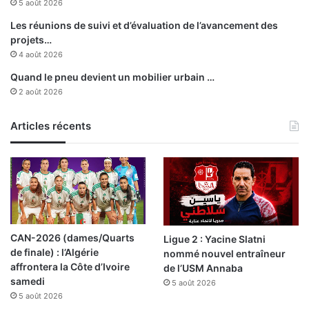
5 août 2026
t
r
Les réunions de suivi et d’évaluation de l’avancement des
e
projets…
s
4 août 2026
a
Quand le pneu devient un mobilier urbain …
u
2 août 2026
g
a
Articles récents
z
d
e
v
i
l
l
e
CAN-2026 (dames/Quarts
Ligue 2 : Yacine Slatni
de finale) : l’Algérie
nommé nouvel entraîneur
affrontera la Côte d’Ivoire
de l’USM Annaba
samedi
5 août 2026
5 août 2026