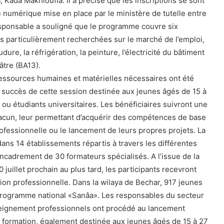
, Kada Makhloufia. Il a précisé que les inscriptions se sont
e numérique mise en place par le ministère de tutelle entre
 responsable a souligné que le programme couvre six
es particulièrement recherchées sur le marché de l’emploi,
udure, la réfrigération, la peinture, l’électricité du bâtiment
âtre (BA13).
 ressources humaines et matérielles nécessaires ont été
e succès de cette session destinée aux jeunes âgés de 15 à
s ou étudiants universitaires. Les bénéficiaires suivront une
acun, leur permettant d’acquérir des compétences de base
rofessionnelle ou le lancement de leurs propres projets. La
ans 14 établissements répartis à travers les différentes
’encadrement de 30 formateurs spécialisés. A l’issue de la
 juillet prochain au plus tard, les participants recevront
ation professionnelle. Dans la wilaya de Bechar, 917 jeunes
programme national «Sanâa». Les responsables du secteur
nseignement professionnels ont procédé au lancement
de formation, également destinée aux jeunes âgés de 15 à 27