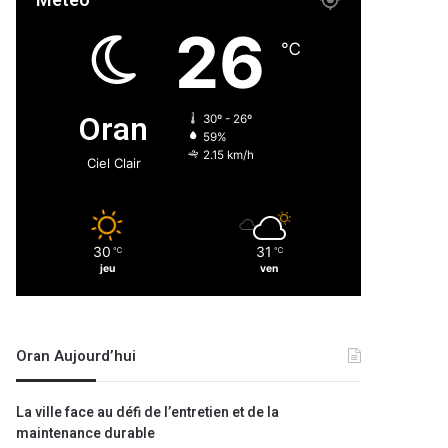
Météo
26
℃
Oran
30º - 26º
59%
2.15 km/h
Ciel Clair
30
31
℃
℃
jeu
ven
Oran Aujourd’hui
La ville face au défi de l’entretien et de la
maintenance durable