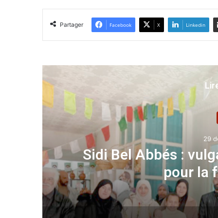
Partager
Facebook
X
Linkedin
Lir
 de l’aquaculture
Médéa 
rale