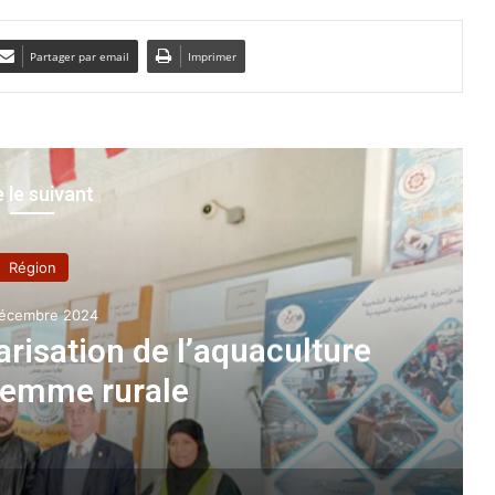
Partager par email
Imprimer
e le suivant
Région
2 novembre 2025
: Djellaoui procède à la mise en 
tronçon routier Djendel-Hannac