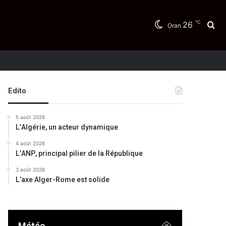
℃
26
Re
Oran
Edito
5 août 2026
L’Algérie, un acteur dynamique
4 août 2026
L’ANP, principal pilier de la République
3 août 2026
L’axe Alger-Rome est solide