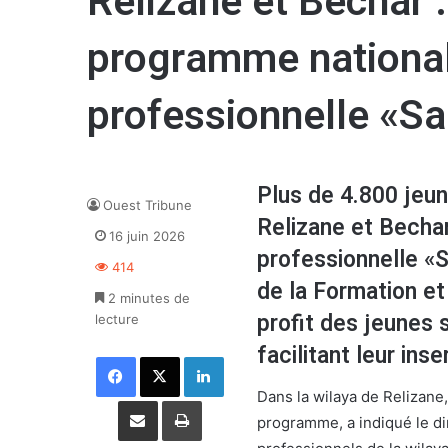
Relizane et Bechar 
programme national
professionnelle «S
Plus de 4.800 jeun
Ouest Tribune
Relizane et Becha
16 juin 2026
professionnelle «
414
de la Formation e
2 minutes de
profit des jeunes
lecture
facilitant leur inse
Facebook
X
Linkedin
Dans la wilaya de Relizane
Partager par email
Imprimer
programme, a indiqué le di