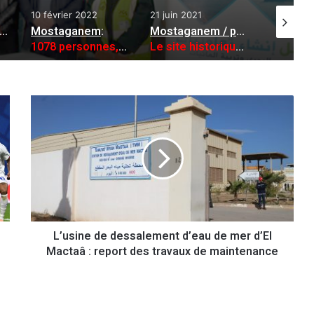
022
21 juin 2021
10 juin 2025
11 
nem
:
Mostaganem / patrimoine
:
Sidi Bel Abbés : une Polo se renverse et fait deux blessés
ffaires délictuelles en un mois
Le site historique «phare marin» ne sera pas démoli
L
’
u
s
i
n
e
d
e
L’usine de dessalement d’eau de mer d’El
d
Mactaâ : report des travaux de maintenance
e
s
s
a
l