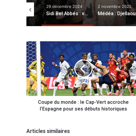
29 décembre 2024
2 novembre 2025
10 février 2
Sidi Bel Abbés : vulgarisation de l’aquaculture pour la femme rurale
:
Médéa : Djellaoui procède à la mise en service du tronçon routier Djendel-Hannacha
Mostaga
1078 personnes, dont 51 femmes impliquées, dans 1002 a
C
o
u
p
e
d
u
m
o
Coupe du monde : le Cap-Vert accroche
n
l’Espagne pour ses débuts historiques
d
e
:
l
Articles similaires
e