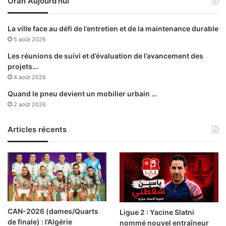
Oran Aujourd’hui
i
s
t
La ville face au défi de l’entretien et de la maintenance durable
è
5 août 2026
r
e
Les réunions de suivi et d’évaluation de l’avancement des
d
projets…
e
4 août 2026
l
Quand le pneu devient un mobilier urbain …
’
2 août 2026
I
n
Articles récents
t
é
r
i
e
u
r
CAN-2026 (dames/Quarts
Ligue 2 : Yacine Slatni
de finale) : l’Algérie
nommé nouvel entraîneur