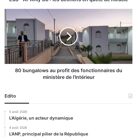
y
S
8
C
0
:
b
l
u
e
n
s
g
S
a
é
l
t
o
i
w
80 bungalows au profit des fonctionnaires du
f
s
ministère de l’Intérieur
i
a
e
u
n
p
Edito
s
r
e
o
5 août 2026
n
f
L’Algérie, un acteur dynamique
q
i
u
t
4 août 2026
ê
L’ANP, principal pilier de la République
d