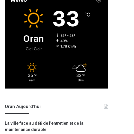
Météo
33
℃
Oran
35º - 28º
43%
1.78 km/h
Ciel Clair
35
32
℃
℃
sam
dim
Oran Aujourd’hui
La ville face au défi de l’entretien et de la
maintenance durable