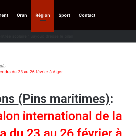
ment
Oran
Région
Sport
Contact
financières aux dénonciateurs de trafiquants
es)
:
iendra du 23 au 26 février à Alger
ons (Pins maritimes)
:
lon international de la
a du 23 au 26 février à