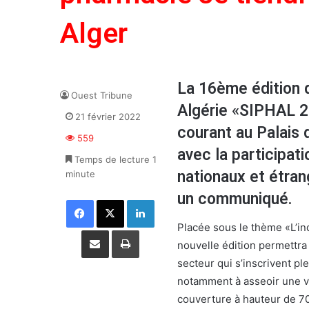
Alger
La 16ème édition d
Ouest Tribune
Algérie «SIPHAL 20
21 février 2022
courant au Palais 
559
avec la participa
Temps de lecture 1
nationaux et étran
minute
un communiqué.
Facebook
X
Linkedin
Placée sous le thème «L’in
Partager par email
Imprimer
nouvelle édition permettra
secteur qui s’inscrivent p
notamment à asseoir une v
couverture à hauteur de 7