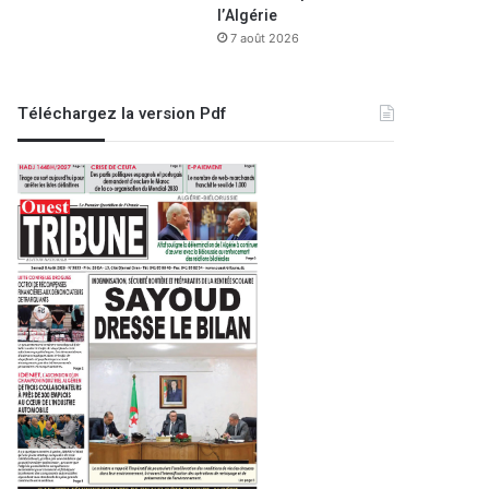
l’Algérie
7 août 2026
Téléchargez la version Pdf
A la une
21 janvier 2023
Mascara : création d’une nouv
faculté de méde
22
24 novembre 2023
26 octobre 2025
Mascara : 80 tonnes de denrées alimentaire et de médicaments pour Ghaza
Sidi Bel Abbés : 6 872 jeunes pour la saison sportive scolaire 2025-2026