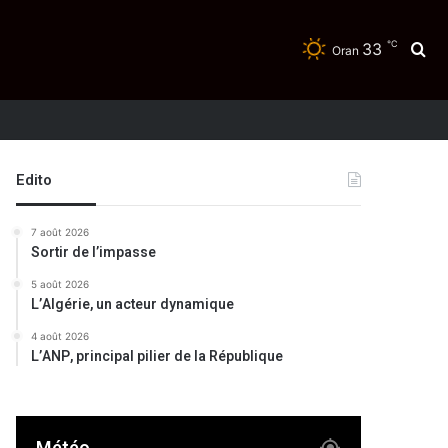
℃
33
Re
Oran
Edito
7 août 2026
Sortir de l’impasse
5 août 2026
L’Algérie, un acteur dynamique
4 août 2026
L’ANP, principal pilier de la République