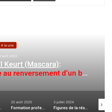
e le suivant
A la une
9 avril 2022
 Keurt (Mascara)
:
te au renversement d’un bus
colaire
25 août 2025
3 juillet 2024
11 mai 20
uvelle annexe de la faculté de médecine
Formation professionnelle à El Bayadh : plus de 5000 nouvelles places pédagogiques pour la session d’octobre
Figures de la résistance algérienne : les enfants moudjahidine comme modèle, thème d’une rencontre nationale à Alger
El-Oued
: