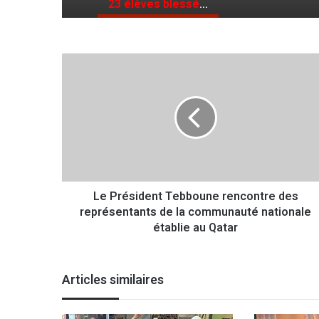
23 élèves blessés suite au renversement d’un bus scolaire
L
e
P
r
é
s
i
d
e
Le Président Tebboune rencontre des
n
représentants de la communauté nationale
t
T
établie au Qatar
e
b
b
Articles similaires
o
u
n