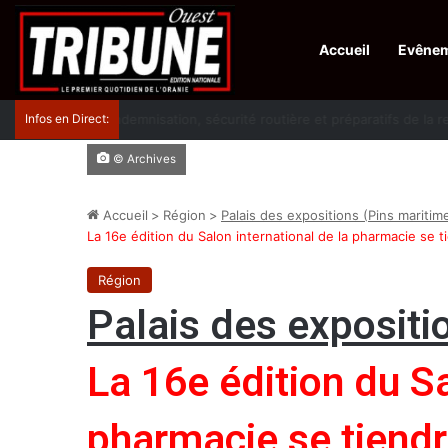
Accueil
Evêne
Infos en Direct:
Lutte contre les drogues : octroi de récompenses 
© Archives
Accueil
>
Région
>
Palais des expositions (Pins maritim
La 16e édition du Salon international de la pharmacie se t
Région
Palais des expositi
La 16e édition du Sa
pharmacie se tiendr